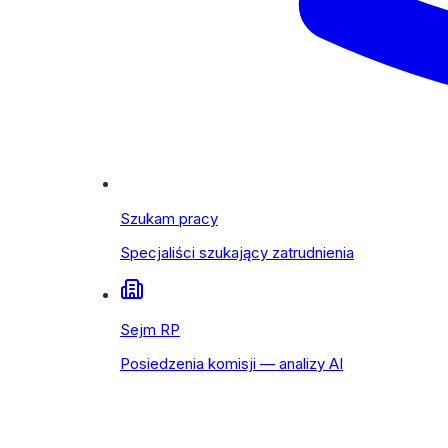
Szukam pracy
Specjaliści szukający zatrudnienia
Sejm RP
Posiedzenia komisji — analizy AI