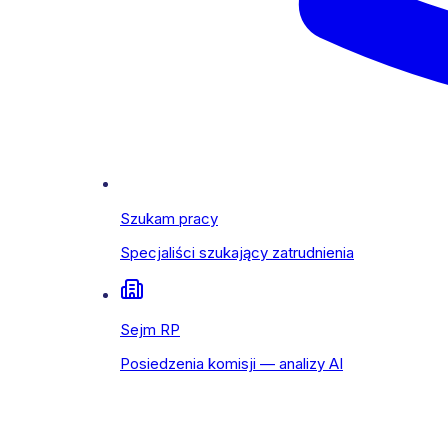
Szukam pracy
Specjaliści szukający zatrudnienia
Sejm RP
Posiedzenia komisji — analizy AI