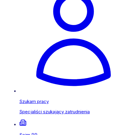
Szukam pracy
Specjaliści szukający zatrudnienia
Sejm RP