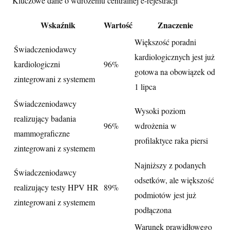
Kluczowe dane o wdrożeniu centralnej e-rejestracji
Wskaźnik
Wartość
Znaczenie
Większość poradni
Świadczeniodawcy
kardiologicznych jest już
kardiologiczni
96%
gotowa na obowiązek od
zintegrowani z systemem
1 lipca
Świadczeniodawcy
Wysoki poziom
realizujący badania
96%
wdrożenia w
mammograficzne
profilaktyce raka piersi
zintegrowani z systemem
Najniższy z podanych
Świadczeniodawcy
odsetków, ale większość
realizujący testy HPV HR
89%
podmiotów jest już
zintegrowani z systemem
podłączona
Warunek prawidłowego