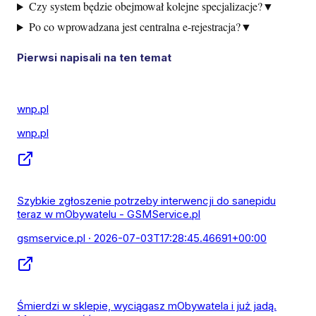
Czy system będzie obejmował kolejne specjalizacje?
▼
Po co wprowadzana jest centralna e-rejestracja?
▼
Pierwsi napisali na ten temat
wnp.pl
wnp.pl
Szybkie zgłoszenie potrzeby interwencji do sanepidu
teraz w mObywatelu - GSMService.pl
gsmservice.pl
· 2026-07-03T17:28:45.46691+00:00
Śmierdzi w sklepie, wyciągasz mObywatela i już jadą.