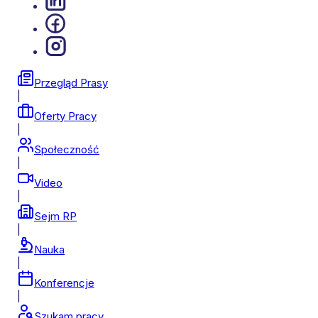
Przegląd Prasy
|
Oferty Pracy
|
Społeczność
|
Video
|
Sejm RP
|
Nauka
|
Konferencje
|
Szukam pracy