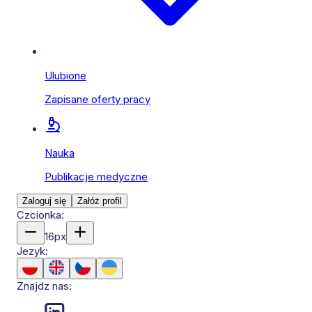
Ulubione
Zapisane oferty pracy
Nauka
Publikacje medyczne
Zaloguj się
Załóż profil
Czcionka:
16
px
Jezyk:
Znajdz nas: