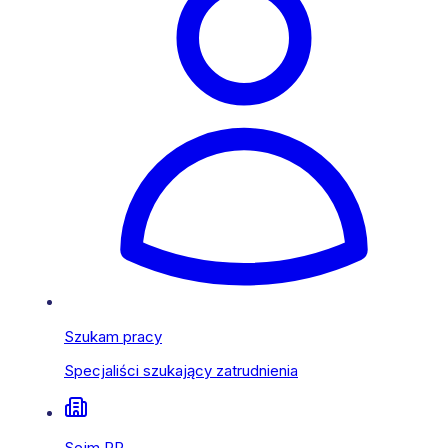
Szukam pracy
Specjaliści szukający zatrudnienia
Sejm RP