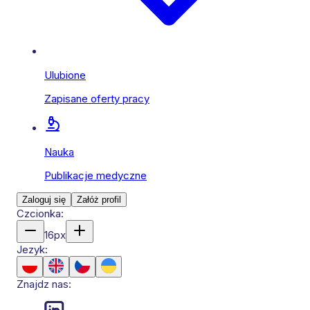
Ulubione
Zapisane oferty pracy
Nauka
Publikacje medyczne
Zaloguj się
Załóż profil
Czcionka:
16
px
Jezyk:
Znajdz nas: