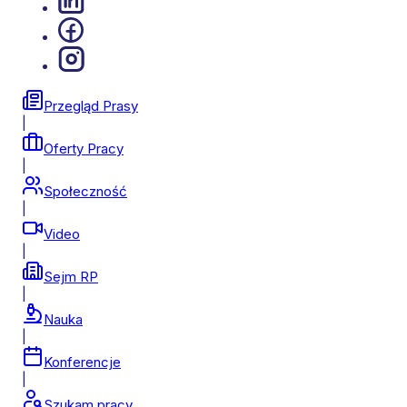
Przegląd Prasy
|
Oferty Pracy
|
Społeczność
|
Video
|
Sejm RP
|
Nauka
|
Konferencje
|
Szukam pracy