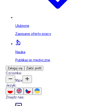
Ulubione
Zapisane oferty pracy
Nauka
Publikacje medyczne
Zaloguj się
Załóż profil
Czcionka:
16
px
Jezyk:
Znajdz nas: