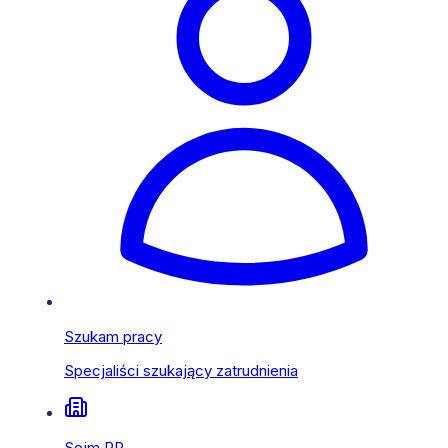
Szukam pracy
Specjaliści szukający zatrudnienia
Sejm RP