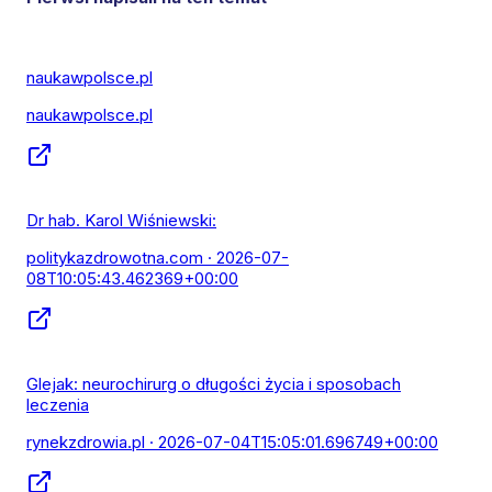
naukawpolsce.pl
naukawpolsce.pl
Dr hab. Karol Wiśniewski:
politykazdrowotna.com
· 2026-07-
08T10:05:43.462369+00:00
Glejak: neurochirurg o długości życia i sposobach
leczenia
rynekzdrowia.pl
· 2026-07-04T15:05:01.696749+00:00