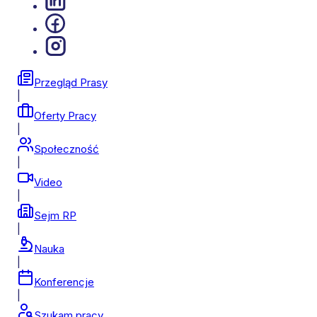
Przegląd Prasy
|
Oferty Pracy
|
Społeczność
|
Video
|
Sejm RP
|
Nauka
|
Konferencje
|
Szukam pracy