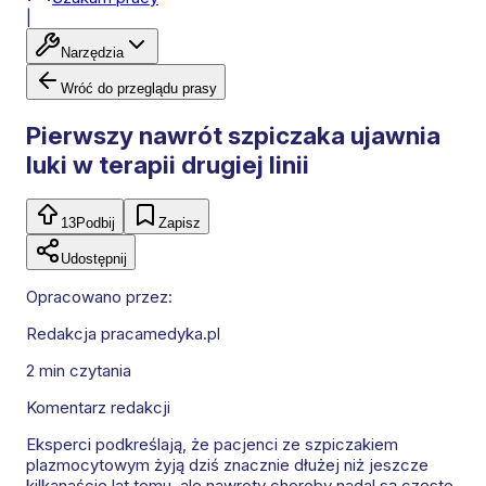
|
Narzędzia
Wróć do przeglądu prasy
Pierwszy nawrót szpiczaka ujawnia
luki w terapii drugiej linii
13
Podbij
Zapisz
Udostępnij
Opracowano przez:
Redakcja pracamedyka.pl
2 min
czytania
Komentarz redakcji
Eksperci podkreślają, że pacjenci ze szpiczakiem
plazmocytowym żyją dziś znacznie dłużej niż jeszcze
kilkanaście lat temu, ale nawroty choroby nadal są częste.