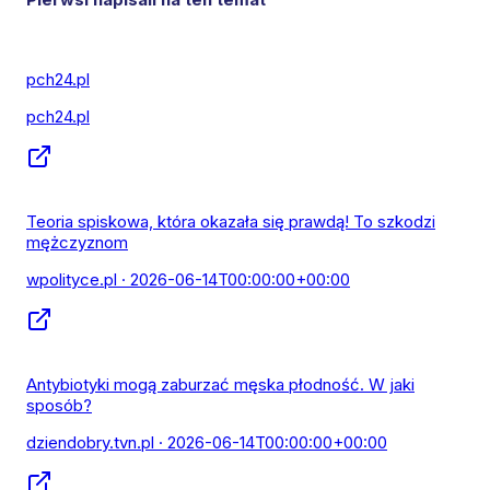
pch24.pl
pch24.pl
Teoria spiskowa, która okazała się prawdą! To szkodzi
mężczyznom
wpolityce.pl
· 2026-06-14T00:00:00+00:00
Antybiotyki mogą zaburzać męska płodność. W jaki
sposób?
dziendobry.tvn.pl
· 2026-06-14T00:00:00+00:00