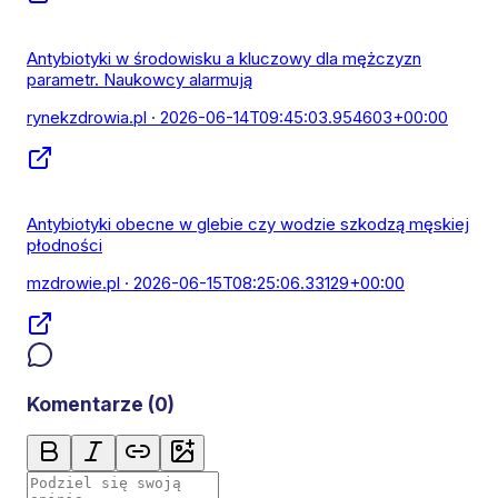
Antybiotyki w środowisku a kluczowy dla mężczyzn
parametr. Naukowcy alarmują
rynekzdrowia.pl
· 2026-06-14T09:45:03.954603+00:00
Antybiotyki obecne w glebie czy wodzie szkodzą męskiej
płodności
mzdrowie.pl
· 2026-06-15T08:25:06.33129+00:00
Komentarze (
0
)