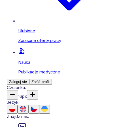
Ulubione
Zapisane oferty pracy
Nauka
Publikacje medyczne
Zaloguj się
Załóż profil
Czcionka:
16
px
Jezyk:
Znajdz nas: