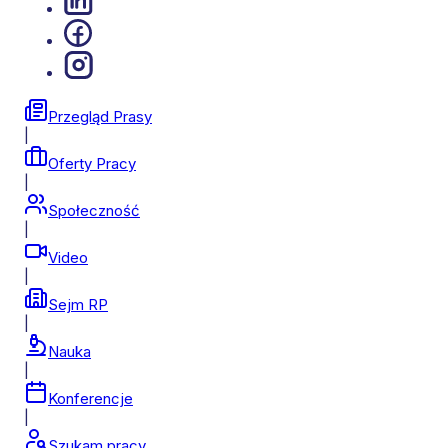
Przegląd Prasy
|
Oferty Pracy
|
Społeczność
|
Video
|
Sejm RP
|
Nauka
|
Konferencje
|
Szukam pracy