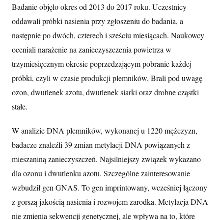
Badanie objęło okres od 2013 do 2017 roku. Uczestnicy
oddawali próbki nasienia przy zgłoszeniu do badania, a
następnie po dwóch, czterech i sześciu miesiącach. Naukowcy
oceniali narażenie na zanieczyszczenia powietrza w
trzymiesięcznym okresie poprzedzającym pobranie każdej
próbki, czyli w czasie produkcji plemników. Brali pod uwagę
ozon, dwutlenek azotu, dwutlenek siarki oraz drobne cząstki
stałe.
W analizie DNA plemników, wykonanej u 1220 mężczyzn,
badacze znaleźli 39 zmian metylacji DNA powiązanych z
mieszaniną zanieczyszczeń. Najsilniejszy związek wykazano
dla ozonu i dwutlenku azotu. Szczególne zainteresowanie
wzbudził gen GNAS. To gen imprintowany, wcześniej łączony
z gorszą jakością nasienia i rozwojem zarodka. Metylacja DNA
nie zmienia sekwencji genetycznej, ale wpływa na to, które