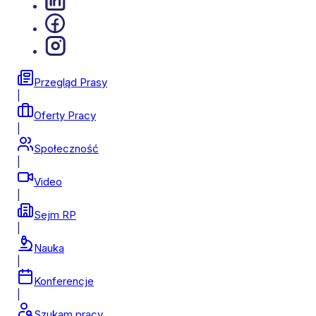
Przegląd Prasy
|
Oferty Pracy
|
Społeczność
|
Video
|
Sejm RP
|
Nauka
|
Konferencje
|
Szukam pracy