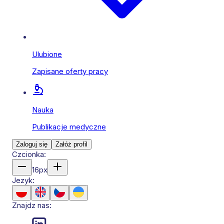
Ulubione
Zapisane oferty pracy
Nauka
Publikacje medyczne
Zaloguj się
Załóż profil
Czcionka:
16
px
Jezyk:
Znajdz nas: