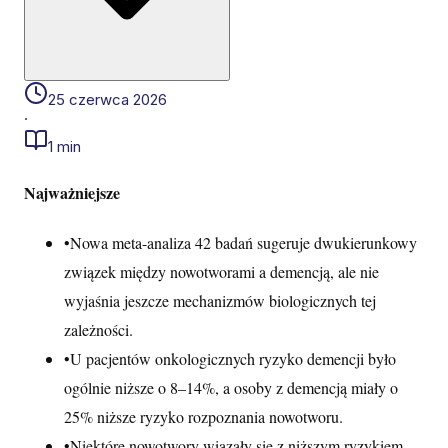
25 czerwca 2026
·
1 min
Najważniejsze
•
Nowa meta-analiza 42 badań sugeruje dwukierunkowy
związek między nowotworami a demencją, ale nie
wyjaśnia jeszcze mechanizmów biologicznych tej
zależności.
•
U pacjentów onkologicznych ryzyko demencji było
ogólnie niższe o 8–14%, a osoby z demencją miały o
25% niższe ryzyko rozpoznania nowotworu.
•
Niektóre nowotwory wiązały się z niższym ryzykiem