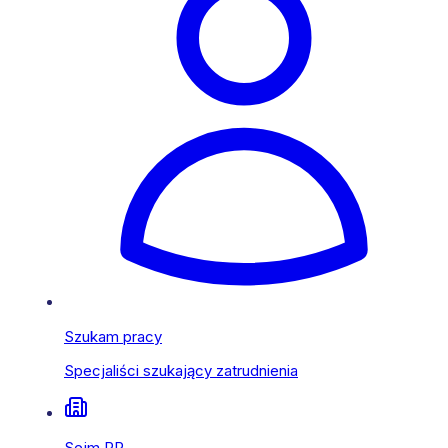
Szukam pracy
Specjaliści szukający zatrudnienia
Sejm RP