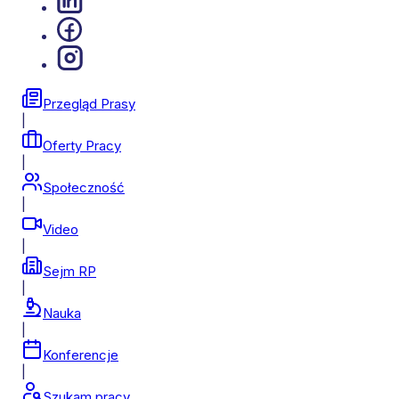
Przegląd Prasy
|
Oferty Pracy
|
Społeczność
|
Video
|
Sejm RP
|
Nauka
|
Konferencje
|
Szukam pracy