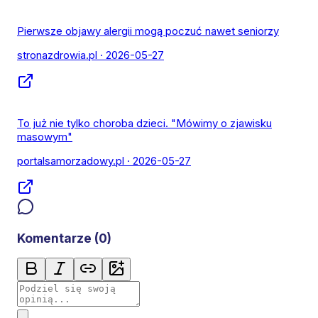
Pierwsze objawy alergii mogą poczuć nawet seniorzy
stronazdrowia.pl
· 2026-05-27
To już nie tylko choroba dzieci. "Mówimy o zjawisku
masowym"
portalsamorzadowy.pl
· 2026-05-27
Komentarze (
0
)