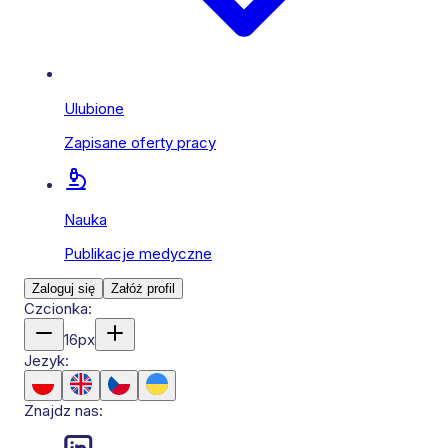
Ulubione
Zapisane oferty pracy
Nauka
Publikacje medyczne
Zaloguj się
Załóż profil
Czcionka:
16
px
Jezyk:
Znajdz nas: