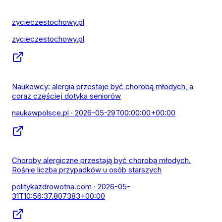
zycieczestochowy.pl
zycieczestochowy.pl
Naukowcy: alergia przestaje być chorobą młodych, a
coraz częściej dotyka seniorów
naukawpolsce.pl
· 2026-05-29T00:00:00+00:00
Choroby alergiczne przestają być chorobą młodych.
Rośnie liczba przypadków u osób starszych
politykazdrowotna.com
· 2026-05-
31T10:56:37.807383+00:00