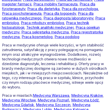
magister farmacji
,
Praca mobilny farmaceuta
,
Praca dla
fizjoterapeuty
,
Praca dla dietetyka
,
Praca dla psychologa
,
Praca psychoterapeuta
,
Praca dla logopedy
,
Praca dla
ratownika medycznego
,
Praca diagnosta laboratoryjny
,
Praca
embriolog
,
Praca młodszy embriolog
,
Praca technik
histopatologii
,
Technik analityki medycznej
,
Praca opiekun
medyczny
,
Praca sekretarka medyczna
,
Praca rejestratorka
medyczna
,
Praca kosmetolog
,
Praca podolog
Praca w medycynie oferuje wiele korzyści, w tym stabilność
zatrudnienia, satysfakcję z pracy polegającej na pomaganiu
innym oraz atrakcyjne wynagrodzenie. Dodatkowo, rozwój
technologii medycznych otwiera nowe możliwości w
dziedzinie diagnostyki, leczenia i rehabilitacji. Oferty pracy w
branży medycznej dostępne są zarówno w dużych ośrodkach
miejskich, jak i w mniejszych miejscowościach. Niezależnie od
tego, czy interesuje Cię praca w szpitalu, klinice, przychodni
czy innym rodzaju placówce medycznej, istnieje wiele opcji
do wyboru.
Praca w miastach:
Medycyna
Warszawa
,
Medycyna
Kraków
,
Medycyna
Wrocław
,
Medycyna
Poznań
,
Medycyna
Łódź
,
Medycyna
Gdańsk
,
Medycyna
Szczecin
,
Medycyna
Bydgoszcz
,
Medycyna
Lublin
,
Medycyna
Katowice
,