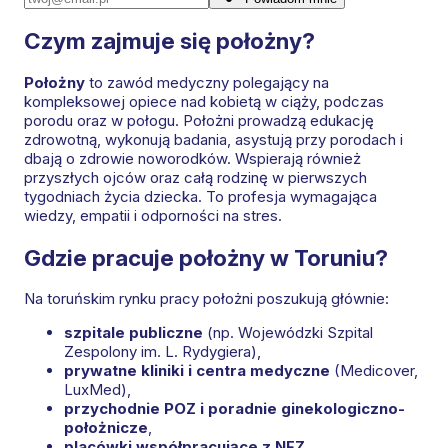
Czym zajmuje się położny?
Położny
to zawód medyczny polegający na
kompleksowej opiece nad kobietą w ciąży, podczas
porodu oraz w połogu. Położni prowadzą edukację
zdrowotną, wykonują badania, asystują przy porodach i
dbają o zdrowie noworodków. Wspierają również
przyszłych ojców oraz całą rodzinę w pierwszych
tygodniach życia dziecka. To profesja wymagająca
wiedzy, empatii i odporności na stres.
Gdzie pracuje położny w Toruniu?
Na toruńskim rynku pracy położni poszukują głównie:
szpitale publiczne
(np. Wojewódzki Szpital
Zespolony im. L. Rydygiera),
prywatne kliniki i centra medyczne
(Medicover,
LuxMed),
przychodnie POZ i poradnie ginekologiczno-
położnicze
,
placówki współpracujące z NFZ
,