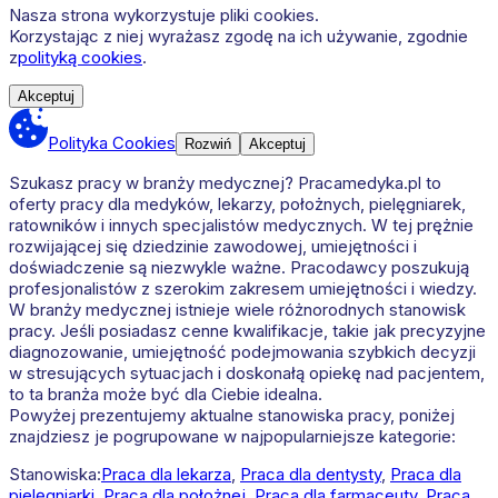
Nasza strona wykorzystuje pliki cookies.
Korzystając z niej wyrażasz zgodę na ich używanie, zgodnie
z
polityką cookies
.
Akceptuj
Polityka Cookies
Rozwiń
Akceptuj
Szukasz pracy w branży medycznej? Pracamedyka.pl to
oferty pracy dla medyków, lekarzy, położnych, pielęgniarek,
ratowników i innych specjalistów medycznych. W tej prężnie
rozwijającej się dziedzinie zawodowej, umiejętności i
doświadczenie są niezwykle ważne. Pracodawcy poszukują
profesjonalistów z szerokim zakresem umiejętności i wiedzy.
W branży medycznej istnieje wiele różnorodnych stanowisk
pracy. Jeśli posiadasz cenne kwalifikacje, takie jak precyzyjne
diagnozowanie, umiejętność podejmowania szybkich decyzji
w stresujących sytuacjach i doskonałą opiekę nad pacjentem,
to ta branża może być dla Ciebie idealna.
Powyżej prezentujemy aktualne stanowiska pracy, poniżej
znajdziesz je pogrupowane w najpopularniejsze kategorie:
Stanowiska:
Praca dla lekarza
,
Praca dla dentysty
,
Praca dla
pielęgniarki
,
Praca dla położnej
,
Praca dla farmaceuty
,
Praca