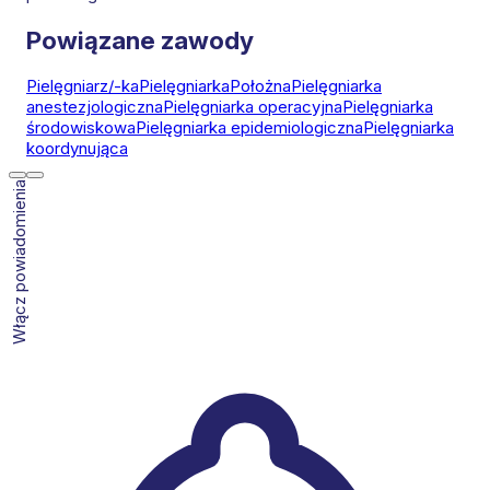
Powiązane zawody
Pielęgniarz/-ka
Pielęgniarka
Położna
Pielęgniarka
anestezjologiczna
Pielęgniarka operacyjna
Pielęgniarka
środowiskowa
Pielęgniarka epidemiologiczna
Pielęgniarka
koordynująca
Włącz powiadomienia