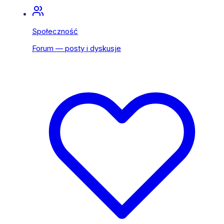
Społeczność
Forum — posty i dyskusje