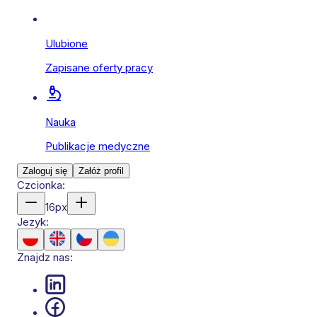
Ulubione
Zapisane oferty pracy
Nauka
Publikacje medyczne
Zaloguj się
Załóż profil
Czcionka:
16
px
Jezyk:
Znajdz nas: