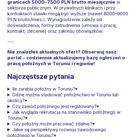
granicach 5000–7500 PLN brutto miesięcznie
w
sektorze publicznym. W prywatnych klinikach i przy
kontraktach stawki mogą być wyższe (nawet 8000–9000
PLN brutto/mies.). Wynagrodzenie zależy od
doświadczenia, formy zatrudnienia (umowa o pracę,
kontrakt, zlecenie) oraz zakresu obowiązków.
---
Nie znalazłeś aktualnych ofert? Obserwuj nasz
portal – codziennie aktualizujemy bazę ogłoszeń o
pracę położnych w Toruniu i regionie!
Najczęstsze pytania
Ile zarabia położny w Toruniu?
▾
Gdzie można studiować położnictwo w Toruniu lub
okolicy?
▾
Czy zawód położnego jest regulowany?
▾
Jak wygląda rekrutacja na stanowisko położnego w
Toruniu?
▾
Czy położny może pracować zdalnie?
▾
Jakie są perspektywy rozwoju zawodowego
położnego w Toruniu?
▾