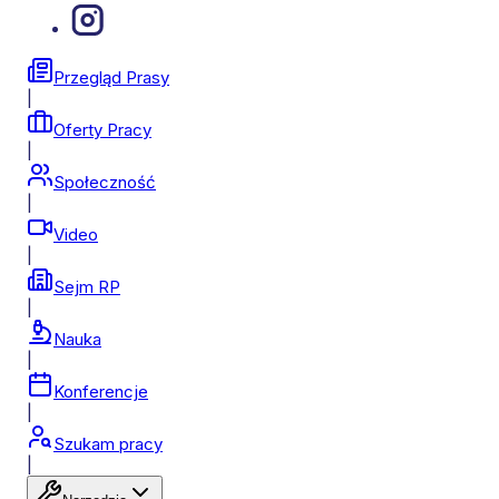
Przegląd Prasy
|
Oferty Pracy
|
Społeczność
|
Video
|
Sejm RP
|
Nauka
|
Konferencje
|
Szukam pracy
|