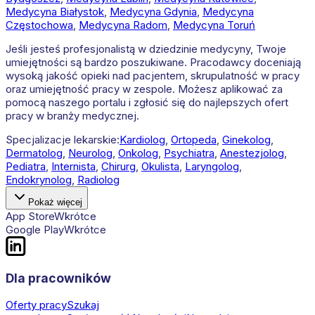
Medycyna
Białystok
,
Medycyna
Gdynia
,
Medycyna
Częstochowa
,
Medycyna
Radom
,
Medycyna
Toruń
Jeśli jesteś profesjonalistą w dziedzinie medycyny, Twoje
umiejętności są bardzo poszukiwane. Pracodawcy doceniają
wysoką jakość opieki nad pacjentem, skrupulatność w pracy
oraz umiejętność pracy w zespole. Możesz aplikować za
pomocą naszego portalu i zgłosić się do najlepszych ofert
pracy w branży medycznej.
Specjalizacje lekarskie:
Kardiolog
,
Ortopeda
,
Ginekolog
,
Dermatolog
,
Neurolog
,
Onkolog
,
Psychiatra
,
Anestezjolog
,
Pediatra
,
Internista
,
Chirurg
,
Okulista
,
Laryngolog
,
Endokrynolog
,
Radiolog
Pokaż więcej
App Store
Wkrótce
Google Play
Wkrótce
Dla pracowników
Oferty pracy
Szukaj