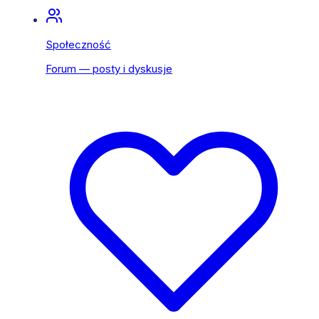
Społeczność
Forum — posty i dyskusje