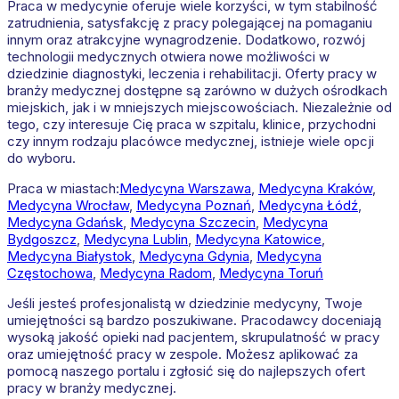
Praca w medycynie oferuje wiele korzyści, w tym stabilność
zatrudnienia, satysfakcję z pracy polegającej na pomaganiu
innym oraz atrakcyjne wynagrodzenie. Dodatkowo, rozwój
technologii medycznych otwiera nowe możliwości w
dziedzinie diagnostyki, leczenia i rehabilitacji. Oferty pracy w
branży medycznej dostępne są zarówno w dużych ośrodkach
miejskich, jak i w mniejszych miejscowościach. Niezależnie od
tego, czy interesuje Cię praca w szpitalu, klinice, przychodni
czy innym rodzaju placówce medycznej, istnieje wiele opcji
do wyboru.
Praca w miastach:
Medycyna
Warszawa
,
Medycyna
Kraków
,
Medycyna
Wrocław
,
Medycyna
Poznań
,
Medycyna
Łódź
,
Medycyna
Gdańsk
,
Medycyna
Szczecin
,
Medycyna
Bydgoszcz
,
Medycyna
Lublin
,
Medycyna
Katowice
,
Medycyna
Białystok
,
Medycyna
Gdynia
,
Medycyna
Częstochowa
,
Medycyna
Radom
,
Medycyna
Toruń
Jeśli jesteś profesjonalistą w dziedzinie medycyny, Twoje
umiejętności są bardzo poszukiwane. Pracodawcy doceniają
wysoką jakość opieki nad pacjentem, skrupulatność w pracy
oraz umiejętność pracy w zespole. Możesz aplikować za
pomocą naszego portalu i zgłosić się do najlepszych ofert
pracy w branży medycznej.