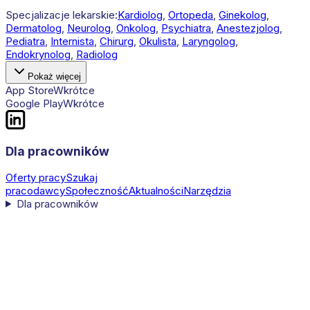
Specjalizacje lekarskie:
Kardiolog
,
Ortopeda
,
Ginekolog
,
Dermatolog
,
Neurolog
,
Onkolog
,
Psychiatra
,
Anestezjolog
,
Pediatra
,
Internista
,
Chirurg
,
Okulista
,
Laryngolog
,
Endokrynolog
,
Radiolog
Pokaż więcej
App Store
Wkrótce
Google Play
Wkrótce
Dla pracowników
Oferty pracy
Szukaj
pracodawcy
Społeczność
Aktualności
Narzędzia
Dla pracowników