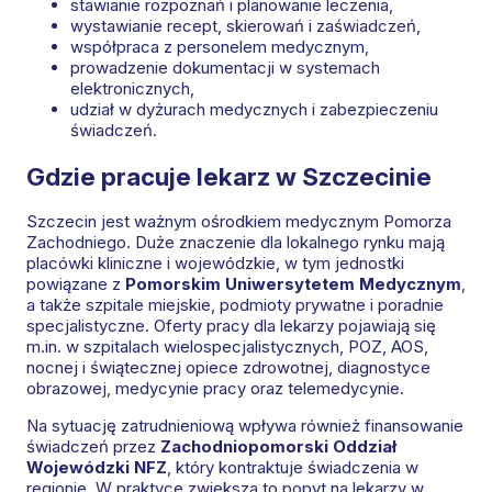
stawianie rozpoznań i planowanie leczenia,
wystawianie recept, skierowań i zaświadczeń,
współpraca z personelem medycznym,
prowadzenie dokumentacji w systemach
elektronicznych,
udział w dyżurach medycznych i zabezpieczeniu
świadczeń.
Gdzie pracuje lekarz w Szczecinie
Szczecin jest ważnym ośrodkiem medycznym Pomorza
Zachodniego. Duże znaczenie dla lokalnego rynku mają
placówki kliniczne i wojewódzkie, w tym jednostki
powiązane z
Pomorskim Uniwersytetem Medycznym
,
a także szpitale miejskie, podmioty prywatne i poradnie
specjalistyczne. Oferty pracy dla lekarzy pojawiają się
m.in. w szpitalach wielospecjalistycznych, POZ, AOS,
nocnej i świątecznej opiece zdrowotnej, diagnostyce
obrazowej, medycynie pracy oraz telemedycynie.
Na sytuację zatrudnieniową wpływa również finansowanie
świadczeń przez
Zachodniopomorski Oddział
Wojewódzki NFZ
, który kontraktuje świadczenia w
regionie. W praktyce zwiększa to popyt na lekarzy w