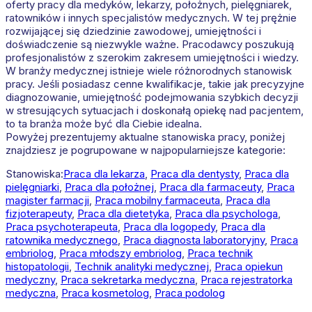
oferty pracy dla medyków, lekarzy, położnych, pielęgniarek,
ratowników i innych specjalistów medycznych. W tej prężnie
rozwijającej się dziedzinie zawodowej, umiejętności i
doświadczenie są niezwykle ważne. Pracodawcy poszukują
profesjonalistów z szerokim zakresem umiejętności i wiedzy.
W branży medycznej istnieje wiele różnorodnych stanowisk
pracy. Jeśli posiadasz cenne kwalifikacje, takie jak precyzyjne
diagnozowanie, umiejętność podejmowania szybkich decyzji
w stresujących sytuacjach i doskonałą opiekę nad pacjentem,
to ta branża może być dla Ciebie idealna.
Powyżej prezentujemy aktualne stanowiska pracy, poniżej
znajdziesz je pogrupowane w najpopularniejsze kategorie:
Stanowiska:
Praca dla lekarza
,
Praca dla dentysty
,
Praca dla
pielęgniarki
,
Praca dla położnej
,
Praca dla farmaceuty
,
Praca
magister farmacji
,
Praca mobilny farmaceuta
,
Praca dla
fizjoterapeuty
,
Praca dla dietetyka
,
Praca dla psychologa
,
Praca psychoterapeuta
,
Praca dla logopedy
,
Praca dla
ratownika medycznego
,
Praca diagnosta laboratoryjny
,
Praca
embriolog
,
Praca młodszy embriolog
,
Praca technik
histopatologii
,
Technik analityki medycznej
,
Praca opiekun
medyczny
,
Praca sekretarka medyczna
,
Praca rejestratorka
medyczna
,
Praca kosmetolog
,
Praca podolog