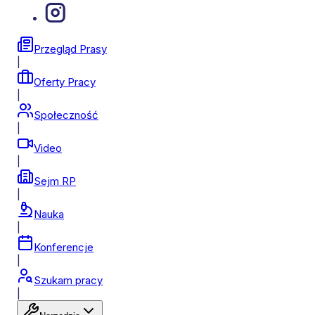
Przegląd Prasy
|
Oferty Pracy
|
Społeczność
|
Video
|
Sejm RP
|
Nauka
|
Konferencje
|
Szukam pracy
|