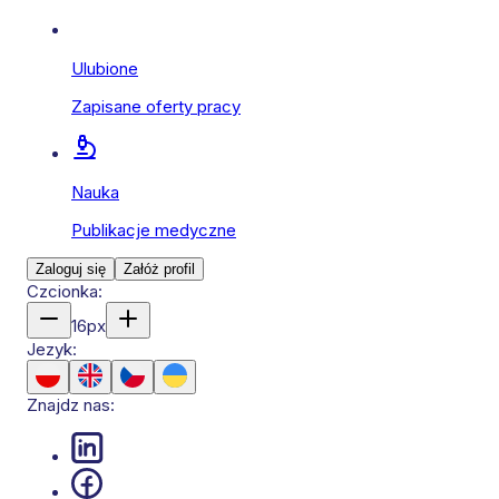
Ulubione
Zapisane oferty pracy
Nauka
Publikacje medyczne
Zaloguj się
Załóż profil
Czcionka:
16
px
Jezyk:
Znajdz nas: