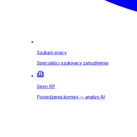
Szukam pracy
Specjaliści szukający zatrudnienia
Sejm RP
Posiedzenia komisji — analizy AI