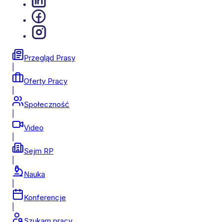
Przegląd Prasy
|
Oferty Pracy
|
Społeczność
|
Video
|
Sejm RP
|
Nauka
|
Konferencje
|
Szukam pracy