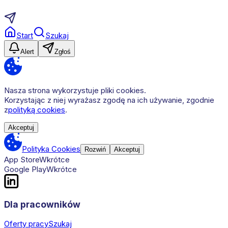
Start
Szukaj
Alert
Zgłoś
Nasza strona wykorzystuje pliki cookies.
Korzystając z niej wyrażasz zgodę na ich używanie, zgodnie
z
polityką cookies
.
Akceptuj
Polityka Cookies
Rozwiń
Akceptuj
App Store
Wkrótce
Google Play
Wkrótce
Dla pracowników
Oferty pracy
Szukaj