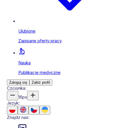
Ulubione
Zapisane oferty pracy
Nauka
Publikacje medyczne
Zaloguj się
Załóż profil
Czcionka:
16
px
Jezyk:
Znajdz nas: