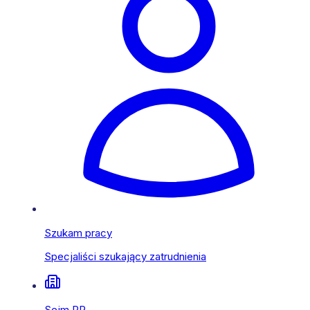
Szukam pracy
Specjaliści szukający zatrudnienia
Sejm RP