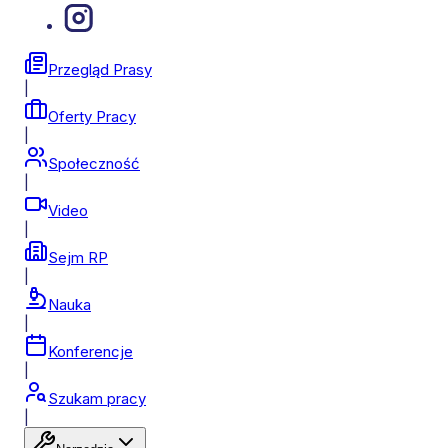
Przegląd Prasy
|
Oferty Pracy
|
Społeczność
|
Video
|
Sejm RP
|
Nauka
|
Konferencje
|
Szukam pracy
|