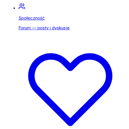
Społeczność
Forum — posty i dyskusje