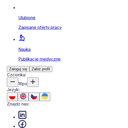
Ulubione
Zapisane oferty pracy
Nauka
Publikacje medyczne
Zaloguj się
Załóż profil
Czcionka:
16
px
Jezyk:
Znajdz nas: