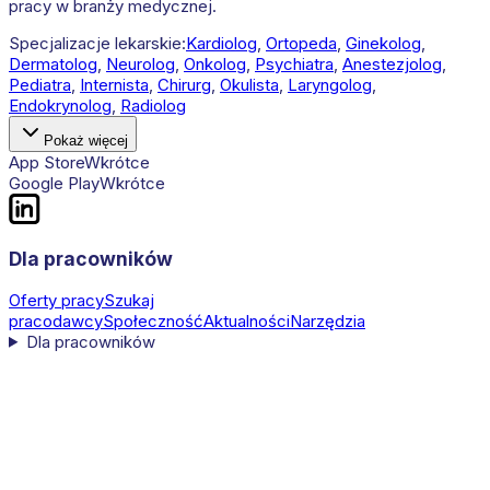
pracy w branży medycznej.
Specjalizacje lekarskie:
Kardiolog
,
Ortopeda
,
Ginekolog
,
Dermatolog
,
Neurolog
,
Onkolog
,
Psychiatra
,
Anestezjolog
,
Pediatra
,
Internista
,
Chirurg
,
Okulista
,
Laryngolog
,
Endokrynolog
,
Radiolog
Pokaż więcej
App Store
Wkrótce
Google Play
Wkrótce
Dla pracowników
Oferty pracy
Szukaj
pracodawcy
Społeczność
Aktualności
Narzędzia
Dla pracowników