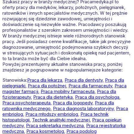
Szukasz pracy w branży medycznej? Pracamedyka.pl to
oferty pracy dla medyków, lekarzy, położnych, pielęgniarek,
ratowników i innych specjalistów medycznych. W tej prężnie
rozwijającej się dziedzinie zawodowej, umiejętności i
doświadczenie są niezwykle ważne. Pracodawcy poszukują
profesjonalistów z szerokim zakresem umiejętności i wiedzy.
W branży medycznej istnieje wiele różnorodnych stanowisk
pracy. Jeśli posiadasz cenne kwalifikacje, takie jak precyzyjne
diagnozowanie, umiejętność podejmowania szybkich decyzji
w stresujących sytuacjach i doskonałą opiekę nad pacjentem,
to ta branża może być dla Ciebie idealna.
Powyżej prezentujemy aktualne stanowiska pracy, poniżej
znajdziesz je pogrupowane w najpopularniejsze kategorie:
Stanowiska:
Praca dla lekarza
,
Praca dla dentysty
,
Praca dla
pielęgniarki
,
Praca dla położnej
,
Praca dla farmaceuty
,
Praca
magister farmacji
,
Praca mobilny farmaceuta
,
Praca dla
fizjoterapeuty
,
Praca dla dietetyka
,
Praca dla psychologa
,
Praca psychoterapeuta
,
Praca dla logopedy
,
Praca dla
ratownika medycznego
,
Praca diagnosta laboratoryjny
,
Praca
embriolog
,
Praca młodszy embriolog
,
Praca technik
histopatologii
,
Technik analityki medycznej
,
Praca opiekun
medyczny
,
Praca sekretarka medyczna
,
Praca rejestratorka
medyczna
,
Praca kosmetolog
,
Praca podolog