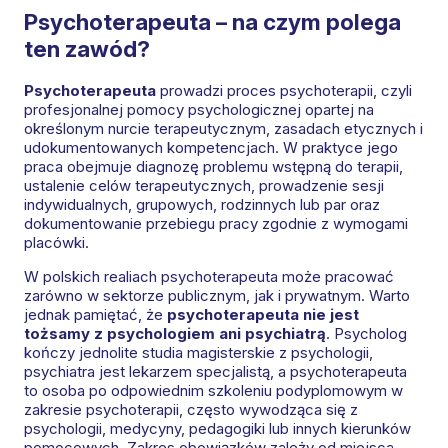
Psychoterapeuta – na czym polega
ten zawód?
Psychoterapeuta
prowadzi proces psychoterapii, czyli
profesjonalnej pomocy psychologicznej opartej na
określonym nurcie terapeutycznym, zasadach etycznych i
udokumentowanych kompetencjach. W praktyce jego
praca obejmuje diagnozę problemu wstępną do terapii,
ustalenie celów terapeutycznych, prowadzenie sesji
indywidualnych, grupowych, rodzinnych lub par oraz
dokumentowanie przebiegu pracy zgodnie z wymogami
placówki.
W polskich realiach psychoterapeuta może pracować
zarówno w sektorze publicznym, jak i prywatnym. Warto
jednak pamiętać, że
psychoterapeuta nie jest
tożsamy z psychologiem ani psychiatrą
. Psycholog
kończy jednolite studia magisterskie z psychologii,
psychiatra jest lekarzem specjalistą, a psychoterapeuta
to osoba po odpowiednim szkoleniu podyplomowym w
zakresie psychoterapii, często wywodząca się z
psychologii, medycyny, pedagogiki lub innych kierunków
pomocowych. Zakres obowiązków zależy od miejsca