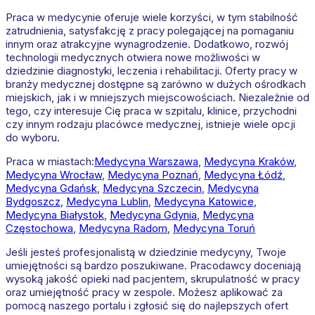
Praca w medycynie oferuje wiele korzyści, w tym stabilność
zatrudnienia, satysfakcję z pracy polegającej na pomaganiu
innym oraz atrakcyjne wynagrodzenie. Dodatkowo, rozwój
technologii medycznych otwiera nowe możliwości w
dziedzinie diagnostyki, leczenia i rehabilitacji. Oferty pracy w
branży medycznej dostępne są zarówno w dużych ośrodkach
miejskich, jak i w mniejszych miejscowościach. Niezależnie od
tego, czy interesuje Cię praca w szpitalu, klinice, przychodni
czy innym rodzaju placówce medycznej, istnieje wiele opcji
do wyboru.
Praca w miastach:
Medycyna
Warszawa
,
Medycyna
Kraków
,
Medycyna
Wrocław
,
Medycyna
Poznań
,
Medycyna
Łódź
,
Medycyna
Gdańsk
,
Medycyna
Szczecin
,
Medycyna
Bydgoszcz
,
Medycyna
Lublin
,
Medycyna
Katowice
,
Medycyna
Białystok
,
Medycyna
Gdynia
,
Medycyna
Częstochowa
,
Medycyna
Radom
,
Medycyna
Toruń
Jeśli jesteś profesjonalistą w dziedzinie medycyny, Twoje
umiejętności są bardzo poszukiwane. Pracodawcy doceniają
wysoką jakość opieki nad pacjentem, skrupulatność w pracy
oraz umiejętność pracy w zespole. Możesz aplikować za
pomocą naszego portalu i zgłosić się do najlepszych ofert