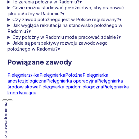
Ile zarabia położny w Radomiu?
▾
Gdzie można studiować położnictwo, aby pracować
jako położny w Radomiu?
▾
Czy zawód położnego jest w Polsce regulowany?
▾
Jak wygląda rekrutacja na stanowisko położnego w
Radomiu?
▾
Czy położny w Radomiu może pracować zdalnie?
▾
Jakie są perspektywy rozwoju zawodowego
położnego w Radomiu?
▾
Powiązane zawody
Pielęgniarz/-ka
Pielęgniarka
Położna
Pielęgniarka
anestezjologiczna
Pielęgniarka operacyjna
Pielęgniarka
środowiskowa
Pielęgniarka epidemiologiczna
Pielęgniarka
koordynująca
Włącz powiadomienia