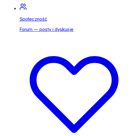
Społeczność
Forum — posty i dyskusje