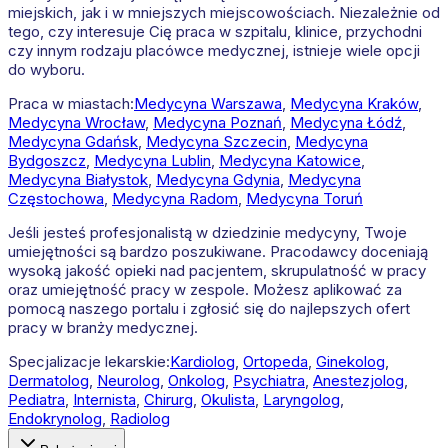
miejskich, jak i w mniejszych miejscowościach. Niezależnie od
tego, czy interesuje Cię praca w szpitalu, klinice, przychodni
czy innym rodzaju placówce medycznej, istnieje wiele opcji
do wyboru.
Praca w miastach:
Medycyna
Warszawa
,
Medycyna
Kraków
,
Medycyna
Wrocław
,
Medycyna
Poznań
,
Medycyna
Łódź
,
Medycyna
Gdańsk
,
Medycyna
Szczecin
,
Medycyna
Bydgoszcz
,
Medycyna
Lublin
,
Medycyna
Katowice
,
Medycyna
Białystok
,
Medycyna
Gdynia
,
Medycyna
Częstochowa
,
Medycyna
Radom
,
Medycyna
Toruń
Jeśli jesteś profesjonalistą w dziedzinie medycyny, Twoje
umiejętności są bardzo poszukiwane. Pracodawcy doceniają
wysoką jakość opieki nad pacjentem, skrupulatność w pracy
oraz umiejętność pracy w zespole. Możesz aplikować za
pomocą naszego portalu i zgłosić się do najlepszych ofert
pracy w branży medycznej.
Specjalizacje lekarskie:
Kardiolog
,
Ortopeda
,
Ginekolog
,
Dermatolog
,
Neurolog
,
Onkolog
,
Psychiatra
,
Anestezjolog
,
Pediatra
,
Internista
,
Chirurg
,
Okulista
,
Laryngolog
,
Endokrynolog
,
Radiolog