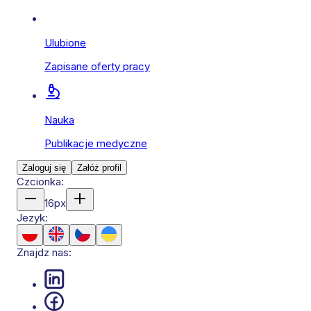
Ulubione
Zapisane oferty pracy
Nauka
Publikacje medyczne
Zaloguj się
Załóż profil
Czcionka:
16
px
Jezyk:
Znajdz nas: