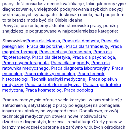
pracy. Jeśli posiadasz cenne kwalifikacje, takie jak precyzyjne
diagnozowanie, umiejętność podejmowania szybkich decyzji
w stresujących sytuacjach i doskonałą opiekę nad pacjentem,
to ta branża może być dla Ciebie idealna.
Powyżej prezentujemy aktualne stanowiska pracy, poniżej
znajdziesz je pogrupowane w najpopularniejsze kategorie:
Stanowiska:
Praca dla lekarza
,
Praca dla dentysty
,
Praca dla
pielęgniarki
,
Praca dla położnej
,
Praca dla farmaceuty
,
Praca
magister farmacji
,
Praca mobilny farmaceuta
,
Praca dla
fizjoterapeuty
,
Praca dla dietetyka
,
Praca dla psychologa
,
Praca psychoterapeuta
,
Praca dla logopedy
,
Praca dla
ratownika medycznego
,
Praca diagnosta laboratoryjny
,
Praca
embriolog
,
Praca młodszy embriolog
,
Praca technik
histopatologii
,
Technik analityki medycznej
,
Praca opiekun
medyczny
,
Praca sekretarka medyczna
,
Praca rejestratorka
medyczna
,
Praca kosmetolog
,
Praca podolog
Praca w medycynie oferuje wiele korzyści, w tym stabilność
zatrudnienia, satysfakcję z pracy polegającej na pomaganiu
innym oraz atrakcyjne wynagrodzenie. Dodatkowo, rozwój
technologii medycznych otwiera nowe możliwości w
dziedzinie diagnostyki, leczenia i rehabilitacji. Oferty pracy w
branży medycznej dostępne są zarówno w dużych ośrodkach