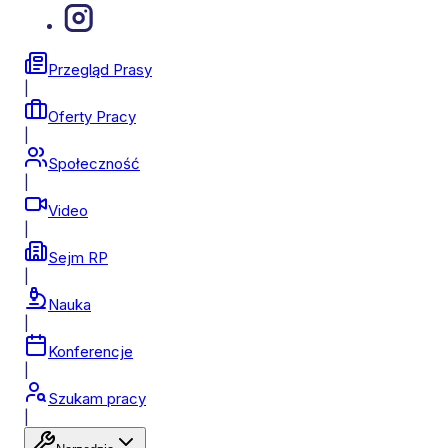
Przegląd Prasy
|
Oferty Pracy
|
Społeczność
|
Video
|
Sejm RP
|
Nauka
|
Konferencje
|
Szukam pracy
|