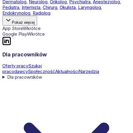
Dermatolog
,
Neurolog
,
Onkolog
,
Psychiatra
,
Anestezjolog
,
Pediatra
,
Internista
,
Chirurg
,
Okulista
,
Laryngolog
,
Endokrynolog
,
Radiolog
Pokaż więcej
App Store
Wkrótce
Google Play
Wkrótce
Dla pracowników
Oferty pracy
Szukaj
pracodawcy
Społeczność
Aktualności
Narzędzia
Dla pracowników