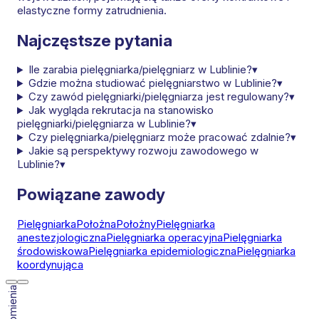
elastyczne formy zatrudnienia.
Najczęstsze pytania
Ile zarabia pielęgniarka/pielęgniarz w Lublinie?
▾
Gdzie można studiować pielęgniarstwo w Lublinie?
▾
Czy zawód pielęgniarki/pielęgniarza jest regulowany?
▾
Jak wygląda rekrutacja na stanowisko
pielęgniarki/pielęgniarza w Lublinie?
▾
Czy pielęgniarka/pielęgniarz może pracować zdalnie?
▾
Jakie są perspektywy rozwoju zawodowego w
Lublinie?
▾
Powiązane zawody
Pielęgniarka
Położna
Położny
Pielęgniarka
anestezjologiczna
Pielęgniarka operacyjna
Pielęgniarka
środowiskowa
Pielęgniarka epidemiologiczna
Pielęgniarka
koordynująca