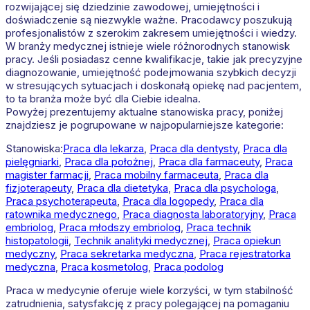
rozwijającej się dziedzinie zawodowej, umiejętności i
doświadczenie są niezwykle ważne. Pracodawcy poszukują
profesjonalistów z szerokim zakresem umiejętności i wiedzy.
W branży medycznej istnieje wiele różnorodnych stanowisk
pracy. Jeśli posiadasz cenne kwalifikacje, takie jak precyzyjne
diagnozowanie, umiejętność podejmowania szybkich decyzji
w stresujących sytuacjach i doskonałą opiekę nad pacjentem,
to ta branża może być dla Ciebie idealna.
Powyżej prezentujemy aktualne stanowiska pracy, poniżej
znajdziesz je pogrupowane w najpopularniejsze kategorie:
Stanowiska:
Praca dla lekarza
,
Praca dla dentysty
,
Praca dla
pielęgniarki
,
Praca dla położnej
,
Praca dla farmaceuty
,
Praca
magister farmacji
,
Praca mobilny farmaceuta
,
Praca dla
fizjoterapeuty
,
Praca dla dietetyka
,
Praca dla psychologa
,
Praca psychoterapeuta
,
Praca dla logopedy
,
Praca dla
ratownika medycznego
,
Praca diagnosta laboratoryjny
,
Praca
embriolog
,
Praca młodszy embriolog
,
Praca technik
histopatologii
,
Technik analityki medycznej
,
Praca opiekun
medyczny
,
Praca sekretarka medyczna
,
Praca rejestratorka
medyczna
,
Praca kosmetolog
,
Praca podolog
Praca w medycynie oferuje wiele korzyści, w tym stabilność
zatrudnienia, satysfakcję z pracy polegającej na pomaganiu