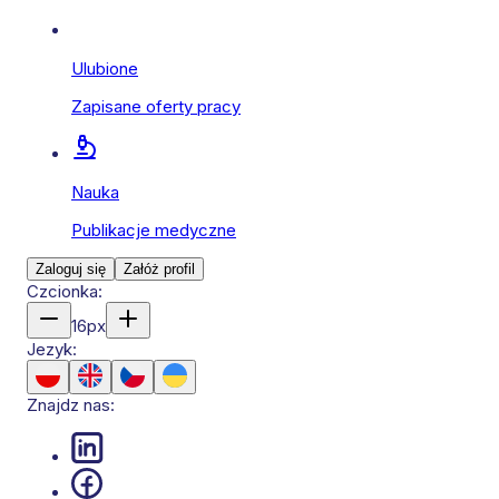
Ulubione
Zapisane oferty pracy
Nauka
Publikacje medyczne
Zaloguj się
Załóż profil
Czcionka:
16
px
Jezyk:
Znajdz nas: