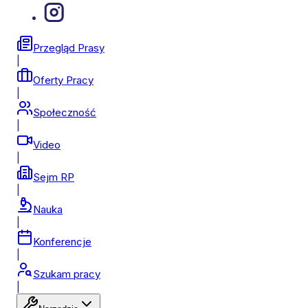
Przegląd Prasy
|
Oferty Pracy
|
Społeczność
|
Video
|
Sejm RP
|
Nauka
|
Konferencje
|
Szukam pracy
|