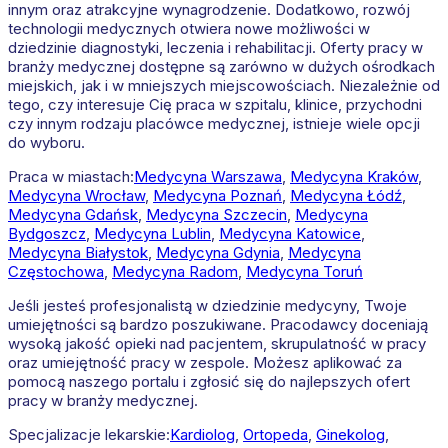
innym oraz atrakcyjne wynagrodzenie. Dodatkowo, rozwój
technologii medycznych otwiera nowe możliwości w
dziedzinie diagnostyki, leczenia i rehabilitacji. Oferty pracy w
branży medycznej dostępne są zarówno w dużych ośrodkach
miejskich, jak i w mniejszych miejscowościach. Niezależnie od
tego, czy interesuje Cię praca w szpitalu, klinice, przychodni
czy innym rodzaju placówce medycznej, istnieje wiele opcji
do wyboru.
Praca w miastach:
Medycyna
Warszawa
,
Medycyna
Kraków
,
Medycyna
Wrocław
,
Medycyna
Poznań
,
Medycyna
Łódź
,
Medycyna
Gdańsk
,
Medycyna
Szczecin
,
Medycyna
Bydgoszcz
,
Medycyna
Lublin
,
Medycyna
Katowice
,
Medycyna
Białystok
,
Medycyna
Gdynia
,
Medycyna
Częstochowa
,
Medycyna
Radom
,
Medycyna
Toruń
Jeśli jesteś profesjonalistą w dziedzinie medycyny, Twoje
umiejętności są bardzo poszukiwane. Pracodawcy doceniają
wysoką jakość opieki nad pacjentem, skrupulatność w pracy
oraz umiejętność pracy w zespole. Możesz aplikować za
pomocą naszego portalu i zgłosić się do najlepszych ofert
pracy w branży medycznej.
Specjalizacje lekarskie:
Kardiolog
,
Ortopeda
,
Ginekolog
,