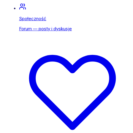
Społeczność
Forum — posty i dyskusje