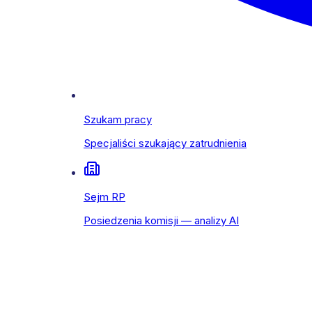
Szukam pracy
Specjaliści szukający zatrudnienia
Sejm RP
Posiedzenia komisji — analizy AI