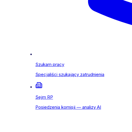
Szukam pracy
Specjaliści szukający zatrudnienia
Sejm RP
Posiedzenia komisji — analizy AI