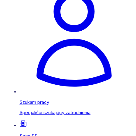
Szukam pracy
Specjaliści szukający zatrudnienia
Sejm RP