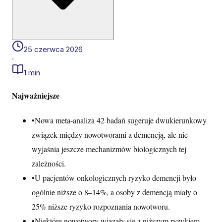
25 czerwca 2026
·
1 min
Najważniejsze
•
Nowa meta-analiza 42 badań sugeruje dwukierunkowy
związek między nowotworami a demencją, ale nie
wyjaśnia jeszcze mechanizmów biologicznych tej
zależności.
•
U pacjentów onkologicznych ryzyko demencji było
ogólnie niższe o 8–14%, a osoby z demencją miały o
25% niższe ryzyko rozpoznania nowotworu.
•
Niektóre nowotwory wiązały się z niższym ryzykiem