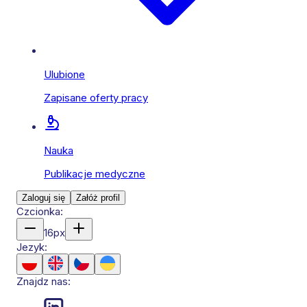
Ulubione
Zapisane oferty pracy
Nauka
Publikacje medyczne
Zaloguj się
Załóż profil
Czcionka:
16
px
Jezyk:
Znajdz nas: