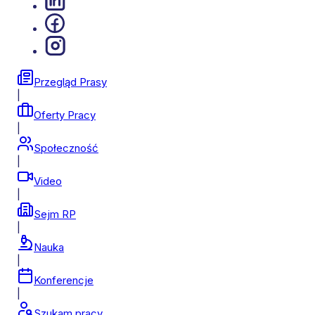
Przegląd Prasy
|
Oferty Pracy
|
Społeczność
|
Video
|
Sejm RP
|
Nauka
|
Konferencje
|
Szukam pracy