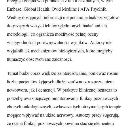
Przegląd obejmował publikacje z kilku baz danych, w tym
Embase, Global Health, Ovid Medline i APA PsycInfo.
Według dostępnych informacji nie podano jednak szczegółów
dotyczących wszystkich uwzględnionych badań ani ich
metodologii, co ogranicza możliwość pełnej oceny
wiarygodności i porównywalności wyników. Autorzy nie
wyjaśnili też mechanizmów biologicznych, które mogłyby
tłumaczyć obserwowane zależności.
Temat budzi coraz większe zainteresowanie, ponieważ rośnie
liczba pacjentów żyjących dłużej zarówno z rozpoznaniem
nowotworu, jak i demencji. W praktyce klinicznej oznacza to
potrzebę uważniejszego monitorowania funkcji poznawczych
chorych onkologicznych, zwłaszcza tych otrzymujących terapie
mogące wpływać na układ nerwowy. Autorzy pracy sugerują,
że ocena funkcji poznawczych powinna stać się elementem