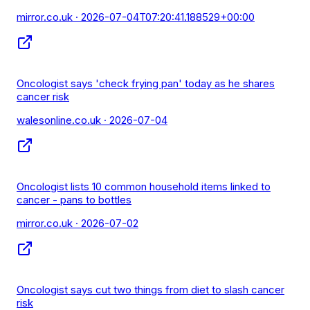
mirror.co.uk
· 2026-07-04T07:20:41.188529+00:00
Oncologist says 'check frying pan' today as he shares
cancer risk
walesonline.co.uk
· 2026-07-04
Oncologist lists 10 common household items linked to
cancer - pans to bottles
mirror.co.uk
· 2026-07-02
Oncologist says cut two things from diet to slash cancer
risk