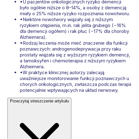
•
U pacjentów onkologicznych ryzyko demencji
było ogólnie niższe o 8–14%, a osoby z demencją
miały o 25% niższe ryzyko rozpoznania nowotworu.
•
Niektóre nowotwory wiązały się z niższym
ryzykiem otępienia, m.in. rak jelita grubego (−16%
dla demencji ogółem) i rak płuc (−17% dla choroby
Alzheimera).
•
Rodzaj leczenia może mieć znaczenie dla funkcji
poznawczych: androgenodeprywacja przy raku
prostaty wiązała się z wyższym ryzykiem demencji,
a tamoksyfen i chemioterapia z niższym ryzykiem
Alzheimera.
•
W praktyce klinicznej autorzy zalecają
uważniejsze monitorowanie funkcji poznawczych u
chorych onkologicznych, zwłaszcza podczas terapii
potencjalnie wpływających na układ nerwowy.
Przeczytaj streszczenie artykułu