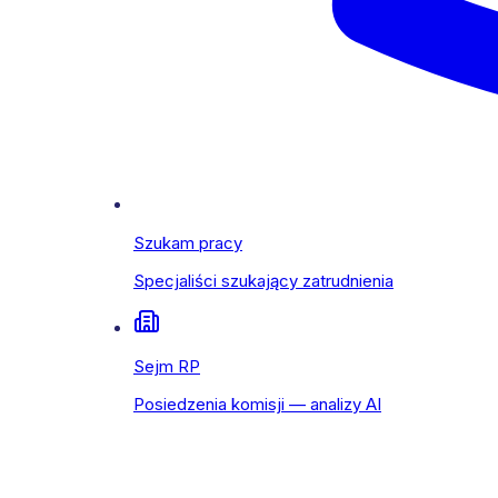
Szukam pracy
Specjaliści szukający zatrudnienia
Sejm RP
Posiedzenia komisji — analizy AI