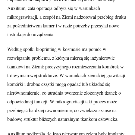
Auxilium, cała operacja odbyła się w warunkach
mikrograwitacji, a zespół na Ziemi nadzorował przebieg druku
za pośrednictwem kamer i w razie potrzeby przesyłał nowe
instrukcje do urządzenia.
Według spółki bioprinting w kosmosie ma pomóc w
rozwiązaniu problemu, z którym mierzą się inżynierowie
tkankowi na Ziemi: precyzyjnego rozmieszczania komórek w
trójwymiarowej strukturze. W warunkach ziemskiej grawitacji
komórki i drobne cząstki mogą opadać lub układać się
nierównomiernie, co utrudnia tworzenie złożonych tkanek o
odpowiedniej funkcji. W mikrogravitacji taki proces może
przebiegać bardziej równomiernie, co zwiększa szanse na
budowę struktur bliższych naturalnym tkankom człowieka.
Auxilium podkreśla, że jego pierwotnym celem były implanty