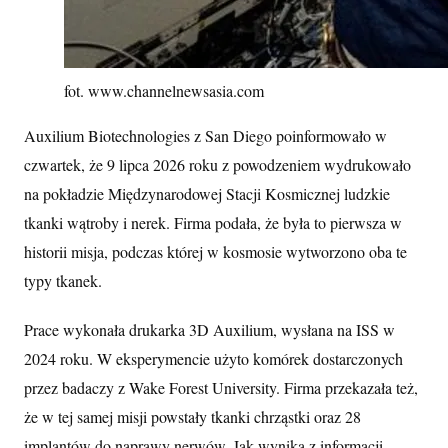
fot. www.channelnewsasia.com
Auxilium Biotechnologies z San Diego poinformowało w
czwartek, że 9 lipca 2026 roku z powodzeniem wydrukowało
na pokładzie Międzynarodowej Stacji Kosmicznej ludzkie
tkanki wątroby i nerek. Firma podała, że była to pierwsza w
historii misja, podczas której w kosmosie wytworzono oba te
typy tkanek.
Prace wykonała drukarka 3D Auxilium, wysłana na ISS w
2024 roku. W eksperymencie użyto komórek dostarczonych
przez badaczy z Wake Forest University. Firma przekazała też,
że w tej samej misji powstały tkanki chrząstki oraz 28
implantów do naprawy nerwów. Jak wynika z informacji