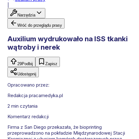
|
Narzędzia
Wróć do przeglądu prasy
Auxilium wydrukowało na ISS tkanki
wątroby i nerek
29
Podbij
Zapisz
Udostępnij
Opracowano przez:
Redakcja pracamedyka.pl
2 min
czytania
Komentarz redakcji
Firma z San Diego przekazała, że bioprinting
przeprowadzono na pokładzie Międzynarodowej Stacji
Kosmicznej z użyciem komórek dostarczonych przez