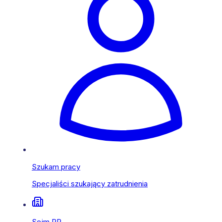
Szukam pracy
Specjaliści szukający zatrudnienia
Sejm RP