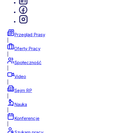
Przegląd Prasy
|
Oferty Pracy
|
Społeczność
|
Video
|
Sejm RP
|
Nauka
|
Konferencje
|
Szukam pracy