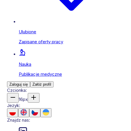
Ulubione
Zapisane oferty pracy
Nauka
Publikacje medyczne
Zaloguj się
Załóż profil
Czcionka:
16
px
Jezyk:
Znajdz nas: