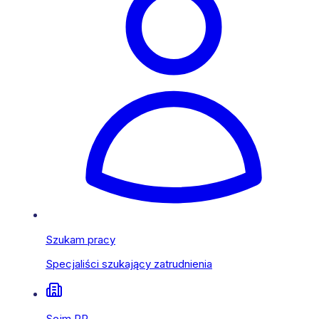
Szukam pracy
Specjaliści szukający zatrudnienia
Sejm RP