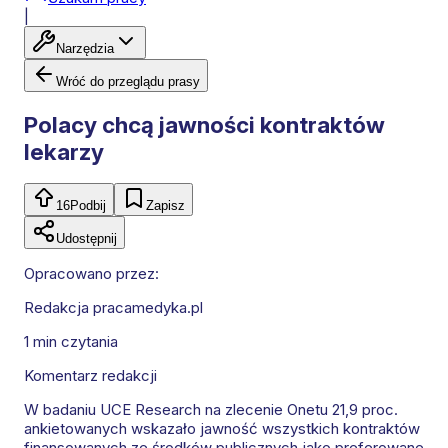
|
Narzędzia
Wróć do przeglądu prasy
Polacy chcą jawności kontraktów
lekarzy
16
Podbij
Zapisz
Udostępnij
Opracowano przez:
Redakcja pracamedyka.pl
1 min
czytania
Komentarz redakcji
W badaniu UCE Research na zlecenie Onetu 21,9 proc.
ankietowanych wskazało jawność wszystkich kontraktów
finansowanych ze środków publicznych jako preferowane