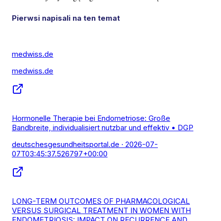
Pierwsi napisali na ten temat
medwiss.de
medwiss.de
Hormonelle Therapie bei Endometriose: Große
Bandbreite, individualisiert nutzbar und effektiv • DGP
deutschesgesundheitsportal.de
· 2026-07-
07T03:45:37.526797+00:00
LONG-TERM OUTCOMES OF PHARMACOLOGICAL
VERSUS SURGICAL TREATMENT IN WOMEN WITH
ENDOMETRIOSIS: IMPACT ON RECURRENCE AND