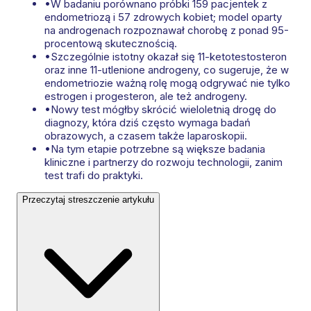
•
W badaniu porównano próbki 159 pacjentek z
endometriozą i 57 zdrowych kobiet; model oparty
na androgenach rozpoznawał chorobę z ponad 95-
procentową skutecznością.
•
Szczególnie istotny okazał się 11-ketotestosteron
oraz inne 11-utlenione androgeny, co sugeruje, że w
endometriozie ważną rolę mogą odgrywać nie tylko
estrogen i progesteron, ale też androgeny.
•
Nowy test mógłby skrócić wieloletnią drogę do
diagnozy, która dziś często wymaga badań
obrazowych, a czasem także laparoskopii.
•
Na tym etapie potrzebne są większe badania
kliniczne i partnerzy do rozwoju technologii, zanim
test trafi do praktyki.
Przeczytaj streszczenie artykułu