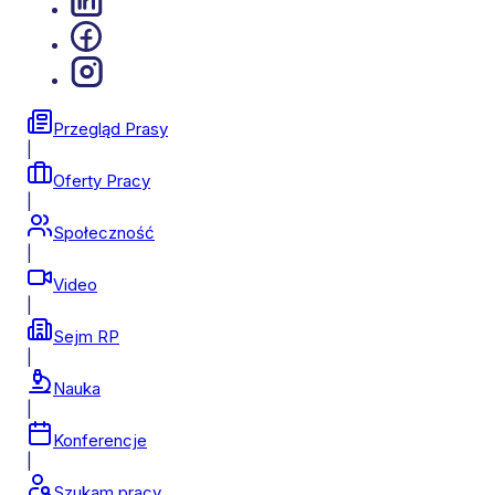
Przegląd Prasy
|
Oferty Pracy
|
Społeczność
|
Video
|
Sejm RP
|
Nauka
|
Konferencje
|
Szukam pracy