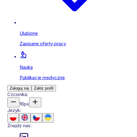
Ulubione
Zapisane oferty pracy
Nauka
Publikacje medyczne
Zaloguj się
Załóż profil
Czcionka:
16
px
Jezyk:
Znajdz nas: