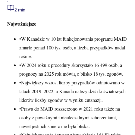
·
2 min
Najważniejsze
•
W Kanadzie w 10 lat funkcjonowania programu MAID
zmarło ponad 100 tys. osób, a liczba przypadków nadal
rośnie.
•
W 2024 roku z procedury skorzystało 16 499 osób, a
prognozy na 2025 rok mówią o blisko 18 tys. zgonów.
•
Największy wzrost liczby przypadków odnotowano w
latach 2019–2022, a Kanada należy dziś do światowych
liderów liczby zgonów w wyniku eutanazji.
•
Prawa do MAID rozszerzono w 2021 roku także na
osoby z poważnymi i nieuleczalnymi schorzeniami,
nawet jeśli ich śmierć nie była bliska.
•
Największy spór dotyczy planu objęcia MAID także