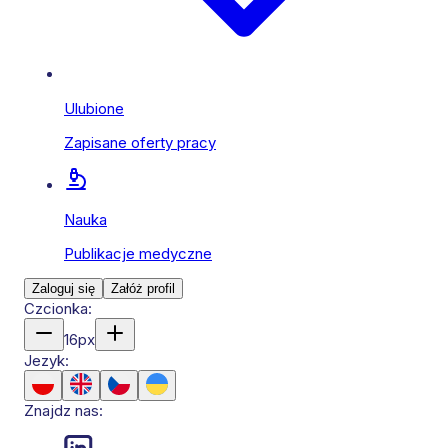
Ulubione
Zapisane oferty pracy
Nauka
Publikacje medyczne
Zaloguj się
Załóż profil
Czcionka:
16
px
Jezyk:
Znajdz nas: