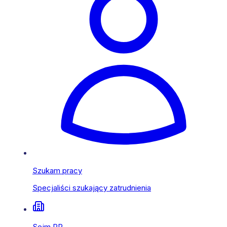
Szukam pracy
Specjaliści szukający zatrudnienia
Sejm RP