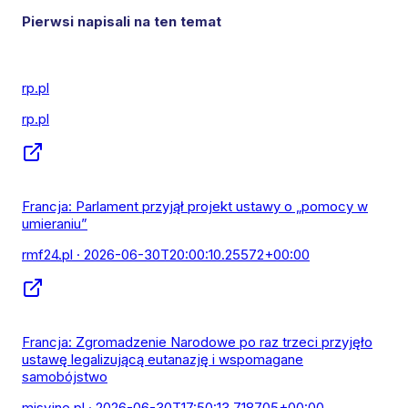
Pierwsi napisali na ten temat
rp.pl
rp.pl
Francja: Parlament przyjął projekt ustawy o „pomocy w
umieraniu”
rmf24.pl
· 2026-06-30T20:00:10.25572+00:00
Francja: Zgromadzenie Narodowe po raz trzeci przyjęło
ustawę legalizującą eutanazję i wspomagane
samobójstwo
misyjne.pl
· 2026-06-30T17:50:13.718705+00:00