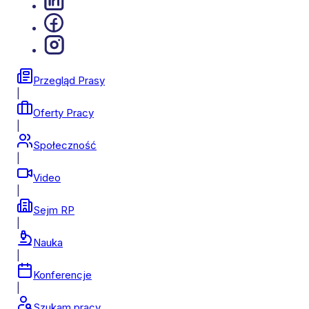
Przegląd Prasy
|
Oferty Pracy
|
Społeczność
|
Video
|
Sejm RP
|
Nauka
|
Konferencje
|
Szukam pracy