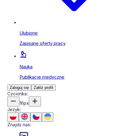
Ulubione
Zapisane oferty pracy
Nauka
Publikacje medyczne
Zaloguj się
Załóż profil
Czcionka:
16
px
Jezyk:
Znajdz nas: