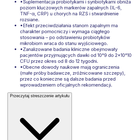
•
Suplementacja probiotykami i synbiotykami obniża
poziom kluczowych markerów zapalnych (IL-6,
TNF-α, CRP) u chorych na RZS i stwardnienie
rozsiane.
•
Efekt przeciwdziałania stanom zapalnym ma
charakter pomocniczy i wymaga ciągłego
stosowania – po odstawieniu probiotyków
mikrobiom wraca do stanu wyjściowego.
•
Zanalizowane badania kliniczne obejmowały
pacjentów przyjmujących dawki od 10^9 do 2x10^10
CFU przez okres od 8 do 12 tygodni.
•
Obecne dowody naukowe mają ograniczenia
(małe próby badawcze, zróżnicowane szczepy),
przez co konieczne są dalsze badania przed
wprowadzeniem oficjalnych rekomendacji.
Przeczytaj streszczenie artykułu