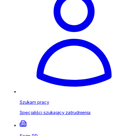
Szukam pracy
Specjaliści szukający zatrudnienia
Sejm RP