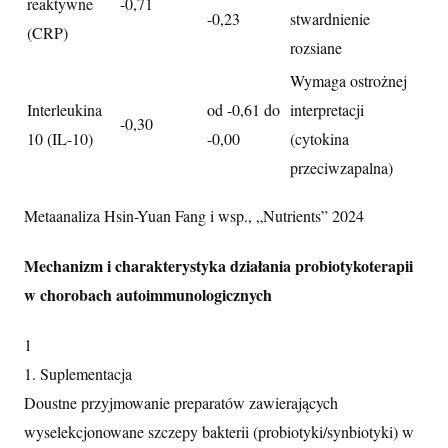
reaktywne
-0,71
-0,23
stwardnienie
(CRP)
rozsiane
Wymaga ostrożnej
Interleukina
od -0,61 do
interpretacji
-0,30
10 (IL-10)
-0,00
(cytokina
przeciwzapalna)
Metaanaliza Hsin-Yuan Fang i wsp., „Nutrients” 2024
Mechanizm i charakterystyka działania probiotykoterapii
w chorobach autoimmunologicznych
1
1. Suplementacja
Doustne przyjmowanie preparatów zawierających
wyselekcjonowane szczepy bakterii (probiotyki/synbiotyki) w