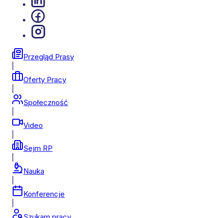
Przegląd Prasy
|
Oferty Pracy
|
Społeczność
|
Video
|
Sejm RP
|
Nauka
|
Konferencje
|
Szukam pracy