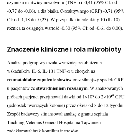
czynnika martwicy nowotworu (TNF-α) -0,41 (95% CI: od
-0,77 do -0,06), a dla białka C-reaktywnego (CRP) -0,71 (95%
CI: od -1,18 do -0,23). W przypadku interleukiny 10 (IL-10)
różnica ta osiągnęła wartość -0,30 (95% CI: od -0,61 do 0,00).
Znaczenie kliniczne i rola mikrobioty
Analiza podgrup wykazała wyraźniejsze obniżenie
wskaźników IL-6, IL-1β i TNF-α u chorych na
reumatoidalne zapalenie stawów
oraz silniejszy spadek CRP
stwardnieniem rozsianym
u pacjentów ze
. W analizowanych
próbach pacjenci przyjmowali dawki od 1×10⁹ do 2×10¹⁰ CFU
(jednostek tworzących kolonie) przez okres od 8 do 12 tygodni.
Zespół badawczy sfinansował analizę z grantu szpitala
Taichung Veterans General Hospital na Tajwanie i
zadeklarował brak konfliktu interesów.