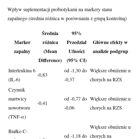
Wpływ suplementacji probiotykami na markery stanu
zapalnego (średnia różnica w porównaniu z grupą kontrolną)
Średnia
95%
Marker
różnica
Przedział
Główne efekty w
zapalny
(Mean
Ufności
analizie podgrup
Difference)
(95% CI)
Interleukina 6
od -1,30 do
Większe obniżenie u
-0,83
(IL-6)
-0,37
chorych na RZS
Czynnik
martwicy
od -0,77 do
Większe obniżenie u
-0,41
nowotworu
-0,06
chorych na RZS
(TNF-α)
Większe obniżenie u
Białko C-
od -1,18 do
chorych na