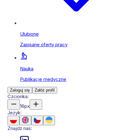
Ulubione
Zapisane oferty pracy
Nauka
Publikacje medyczne
Zaloguj się
Załóż profil
Czcionka:
16
px
Jezyk:
Znajdz nas: