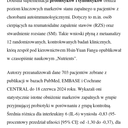
probiotyków i synbiotyków
Doustna suplementacja
obniża
poziom kluczowych markerów stanu zapalnego u pacjentów z
chorobami autoimmunologicznymi. Dotyczy to m.in. osób
cierpiących na reumatoidalne zapalenie stawów (RZS) oraz
stwardnienie rozsiane (SM). Takie wnioski płyną z metaanalizy
12 randomizowanych, kontrolowanych badań klinicznych,
którą zespół pod kierownictwem Hsin-Yuan Fanga opublikował
w czasopiśmie naukowym „Nutrients”.
Autorzy przeanalizowali dane 703 pacjentów zebrane z
publikacji w bazach PubMed, EMBASE i Cochrane
CENTRAL do 18 czerwca 2024 roku. Wykazali oni
statystycznie istotne obniżenie markerów zapalnych w grupie
przyjmującej probiotyki w porównaniu z grupą kontrolną.
Średnia różnica dla interleukiny 6 (IL-6) wyniosła -0,83 (95-
procentowy przedział ufności [95% CI]: od -1,30 do -0,37), dla