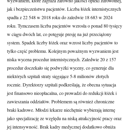
wyzwaniem, które zagraża zarówno jakości opieki zdrowotnej,
jak i bezpieczeństwu pacjentów. Liczba łóżek internistycznych
spadła z 22 548 w 2018 roku do zaledwie 18 683 w 2024
roku. Tymczasem liczba pacjentów wzrosła o ponad 80 tysięcy
w ciągu dwóch lat, co potęguje presję na już przeciążony
system. Spadek liczby łóżek oraz wzrost liczby pacjentów to
tylko część problemu. Kolejnym poważnym wyzwaniem jest
niska wycena procedur internistycznych. Zaledwie 20 z 157
procedur doczekało się podwyżki wyceny, co generuje dla
niektórych szpitali straty sięgające 5-8 milionów złotych
rocznie. Dyrektorzy szpitali podkreślają, że obecna sytuacja
jest finansowo nieopłacalna, co prowadzi do redukcji łóżek i
zawieszania oddziałów. Problemem są również chroniczne
braki kadrowe. Młodzi lekarze niechętnie wybierają internę
jako specjalizację ze względu na niską atrakcyjność pracy oraz
jej intensywność. Brak kadry medycznej dodatkowo obniża