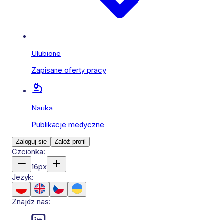
Ulubione
Zapisane oferty pracy
Nauka
Publikacje medyczne
Zaloguj się
Załóż profil
Czcionka:
16
px
Jezyk:
Znajdz nas: