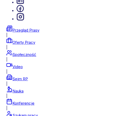
Przegląd Prasy
|
Oferty Pracy
|
Społeczność
|
Video
|
Sejm RP
|
Nauka
|
Konferencje
|
Szukam pracy