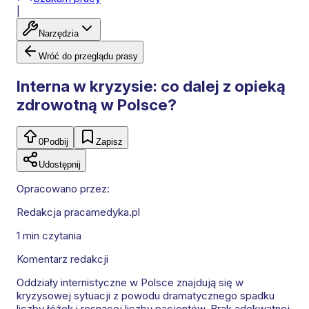
|
Narzędzia
Wróć do przeglądu prasy
Interna w kryzysie: co dalej z opieką
zdrowotną w Polsce?
0
Podbij
Zapisz
Udostępnij
Opracowano przez:
Redakcja pracamedyka.pl
1 min
czytania
Komentarz redakcji
Oddziały internistyczne w Polsce znajdują się w
kryzysowej sytuacji z powodu dramatycznego spadku
liczby łóżek i rosnącej liczby pacjentów. Brak adekwatnej