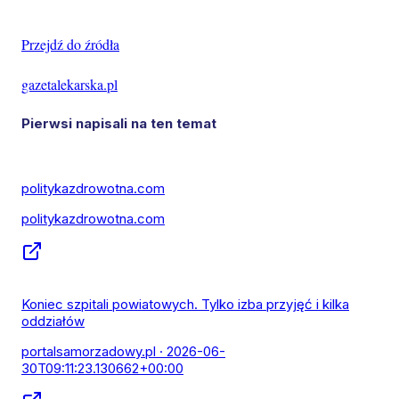
Przejdź do źródła
gazetalekarska.pl
Pierwsi napisali na ten temat
politykazdrowotna.com
politykazdrowotna.com
Koniec szpitali powiatowych. Tylko izba przyjęć i kilka
oddziałów
portalsamorzadowy.pl
· 2026-06-
30T09:11:23.130662+00:00