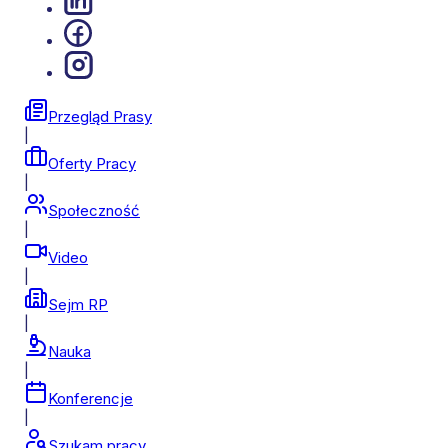
Przegląd Prasy
|
Oferty Pracy
|
Społeczność
|
Video
|
Sejm RP
|
Nauka
|
Konferencje
|
Szukam pracy