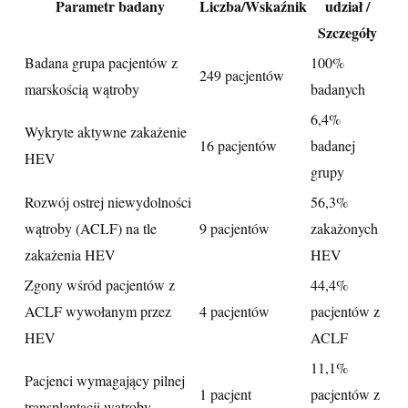
Parametr badany
Liczba/Wskaźnik
udział /
Szczegóły
Badana grupa pacjentów z
100%
249 pacjentów
marskością wątroby
badanych
6,4%
Wykryte aktywne zakażenie
16 pacjentów
badanej
HEV
grupy
Rozwój ostrej niewydolności
56,3%
wątroby (ACLF) na tle
9 pacjentów
zakażonych
zakażenia HEV
HEV
Zgony wśród pacjentów z
44,4%
ACLF wywołanym przez
4 pacjentów
pacjentów z
HEV
ACLF
11,1%
Pacjenci wymagający pilnej
1 pacjent
pacjentów z
transplantacji wątroby