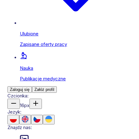
Ulubione
Zapisane oferty pracy
Nauka
Publikacje medyczne
Zaloguj się
Załóż profil
Czcionka:
16
px
Jezyk:
Znajdz nas: