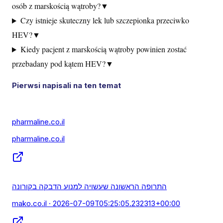
osób z marskością wątroby?
▼
Czy istnieje skuteczny lek lub szczepionka przeciwko
HEV?
▼
Kiedy pacjent z marskością wątroby powinien zostać
przebadany pod kątem HEV?
▼
Pierwsi napisali na ten temat
pharmaline.co.il
pharmaline.co.il
התרופה הראשונה שעשויה למנוע הדבקה בקורונה
mako.co.il
· 2026-07-09T05:25:05.232313+00:00