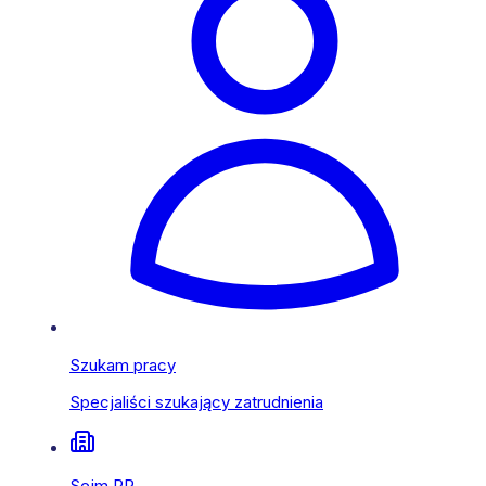
Szukam pracy
Specjaliści szukający zatrudnienia
Sejm RP