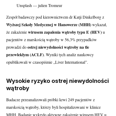
Unsplash — julien Tromeur
Zespół badawczy pod kierownictwem dr Katji Dinkelborg z
Wyższej Szkoły Medycznej w Hanowerze (MHH)
wykazał,
wirusem zapalenia wątroby typu E (HEV)
że zakażenie
u
pacjentów z marskością wątroby w 56,3% przypadków
ostrej niewydolności wątroby na tle
prowadzi do
przewlekłym (ACLF)
. Wyniki tych analiz naukowcy
opublikowali w czasopiśmie „Liver International”.
Wysokie ryzyko ostrej niewydolności
wątroby
Badacze przeanalizowali próbki krwi 249 pacjentów z
marskością wątroby, którzy byli hospitalizowani w klinice
MHH. Badanie wykryło aktywne zakażenie wirusem HEV u