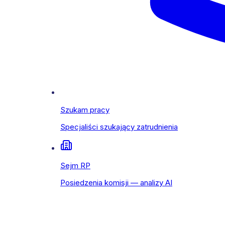
Szukam pracy
Specjaliści szukający zatrudnienia
Sejm RP
Posiedzenia komisji — analizy AI