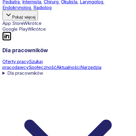
Pediatra
,
Internista
,
Chirurg
,
Okulista
,
Laryngolog
,
Endokrynolog
,
Radiolog
Pokaż więcej
App Store
Wkrótce
Google Play
Wkrótce
Dla pracowników
Oferty pracy
Szukaj
pracodawcy
Społeczność
Aktualności
Narzędzia
Dla pracowników