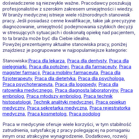
doświadczenie są niezwykle ważne. Pracodawcy poszukują
profesjonalistów z szerokim zakresem umiejętności i wiedzy.
W branży medycznej istnieje wiele różnorodnych stanowisk
pracy. Jeśli posiadasz cenne kwalifikacje, takie jak precyzyjne
diagnozowanie, umiejętność podejmowania szybkich decyzji
w stresujących sytuacjach i doskonałą opiekę nad pacjentem,
to ta branża może być dla Ciebie idealna.
Powyżej prezentujemy aktualne stanowiska pracy, poniżej
znajdziesz je pogrupowane w najpopularniejsze kategorie:
Stanowiska:
Praca dla lekarza
,
Praca dla dentysty
,
Praca dla
pielęgniarki
,
Praca dla położnej
,
Praca dla farmaceuty
,
Praca
magister farmacji
,
Praca mobilny farmaceuta
,
Praca dla
fizjoterapeuty
,
Praca dla dietetyka
,
Praca dla psychologa
,
Praca psychoterapeuta
,
Praca dla logopedy
,
Praca dla
ratownika medycznego
,
Praca diagnosta laboratoryjny
,
Praca
embriolog
,
Praca młodszy embriolog
,
Praca technik
histopatologii
,
Technik analityki medycznej
,
Praca opiekun
medyczny
,
Praca sekretarka medyczna
,
Praca rejestratorka
medyczna
,
Praca kosmetolog
,
Praca podolog
Praca w medycynie oferuje wiele korzyści, w tym stabilność
zatrudnienia, satysfakcję z pracy polegającej na pomaganiu
innym oraz atrakcyjne wynagrodzenie. Dodatkowo, rozwój