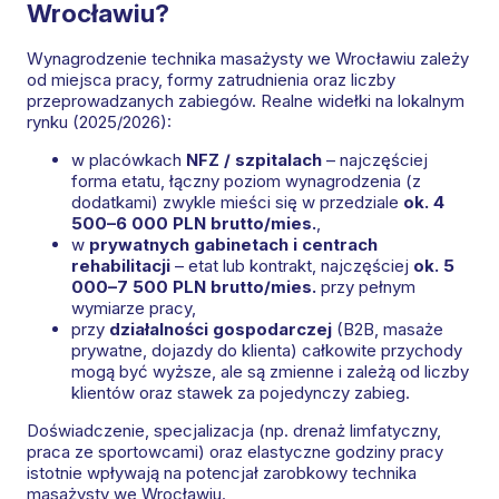
Wrocławiu?
Wynagrodzenie technika masażysty we Wrocławiu zależy
od miejsca pracy, formy zatrudnienia oraz liczby
przeprowadzanych zabiegów. Realne widełki na lokalnym
rynku (2025/2026):
w placówkach
NFZ / szpitalach
– najczęściej
forma etatu, łączny poziom wynagrodzenia (z
dodatkami) zwykle mieści się w przedziale
ok. 4
500–6 000 PLN brutto/mies.
,
w
prywatnych gabinetach i centrach
rehabilitacji
– etat lub kontrakt, najczęściej
ok. 5
000–7 500 PLN brutto/mies.
przy pełnym
wymiarze pracy,
przy
działalności gospodarczej
(B2B, masaże
prywatne, dojazdy do klienta) całkowite przychody
mogą być wyższe, ale są zmienne i zależą od liczby
klientów oraz stawek za pojedynczy zabieg.
Doświadczenie, specjalizacja (np. drenaż limfatyczny,
praca ze sportowcami) oraz elastyczne godziny pracy
istotnie wpływają na potencjał zarobkowy technika
masażysty we Wrocławiu.