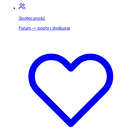
Społeczność
Forum — posty i dyskusje