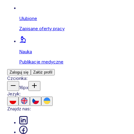
Ulubione
Zapisane oferty pracy
Nauka
Publikacje medyczne
Zaloguj się
Załóż profil
Czcionka:
16
px
Jezyk:
Znajdz nas: