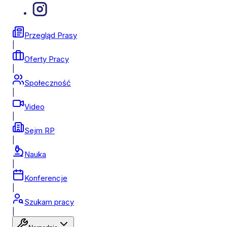
Przegląd Prasy
|
Oferty Pracy
|
Społeczność
|
Video
|
Sejm RP
|
Nauka
|
Konferencje
|
Szukam pracy
|