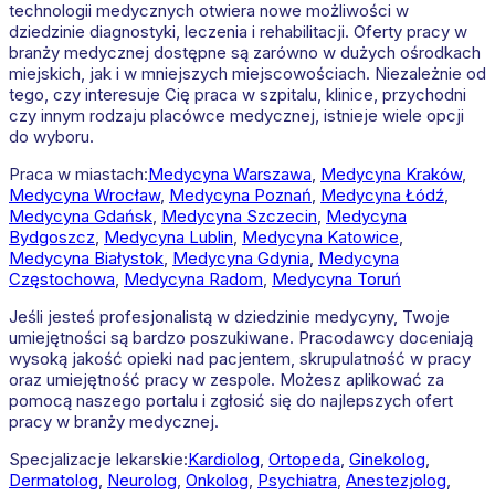
technologii medycznych otwiera nowe możliwości w
dziedzinie diagnostyki, leczenia i rehabilitacji. Oferty pracy w
branży medycznej dostępne są zarówno w dużych ośrodkach
miejskich, jak i w mniejszych miejscowościach. Niezależnie od
tego, czy interesuje Cię praca w szpitalu, klinice, przychodni
czy innym rodzaju placówce medycznej, istnieje wiele opcji
do wyboru.
Praca w miastach:
Medycyna
Warszawa
,
Medycyna
Kraków
,
Medycyna
Wrocław
,
Medycyna
Poznań
,
Medycyna
Łódź
,
Medycyna
Gdańsk
,
Medycyna
Szczecin
,
Medycyna
Bydgoszcz
,
Medycyna
Lublin
,
Medycyna
Katowice
,
Medycyna
Białystok
,
Medycyna
Gdynia
,
Medycyna
Częstochowa
,
Medycyna
Radom
,
Medycyna
Toruń
Jeśli jesteś profesjonalistą w dziedzinie medycyny, Twoje
umiejętności są bardzo poszukiwane. Pracodawcy doceniają
wysoką jakość opieki nad pacjentem, skrupulatność w pracy
oraz umiejętność pracy w zespole. Możesz aplikować za
pomocą naszego portalu i zgłosić się do najlepszych ofert
pracy w branży medycznej.
Specjalizacje lekarskie:
Kardiolog
,
Ortopeda
,
Ginekolog
,
Dermatolog
,
Neurolog
,
Onkolog
,
Psychiatra
,
Anestezjolog
,