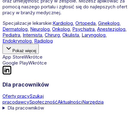
oraz umiejętność pracy w zespole. Możesz aplikować za
pomocą naszego portalu i zgłosić się do najlepszych ofert
pracy w branży medycznej.
Specjalizacje lekarskie:
Kardiolog
,
Ortopeda
,
Ginekolog
,
Dermatolog
,
Neurolog
,
Onkolog
,
Psychiatra
,
Anestezjolog
,
Pediatra
,
Internista
,
Chirurg
,
Okulista
,
Laryngolog
,
Endokrynolog
,
Radiolog
Pokaż więcej
App Store
Wkrótce
Google Play
Wkrótce
Dla pracowników
Oferty pracy
Szukaj
pracodawcy
Społeczność
Aktualności
Narzędzia
Dla pracowników