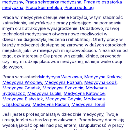
medyczny
,
Praca sekretarka medyczna
,
Praca rejestratorka
medyczna
,
Praca kosmetolog
,
Praca podolog
Praca w medycynie oferuje wiele korzyści, w tym stabilność
zatrudnienia, satysfakcję z pracy polegającej na pomaganiu
innym oraz atrakcyjne wynagrodzenie. Dodatkowo, rozwój
technologii medycznych otwiera nowe możliwości w
dziedzinie diagnostyki, leczenia i rehabilitacji. Oferty pracy w
branży medycznej dostępne są zarówno w dużych ośrodkach
miejskich, jak i w mniejszych miejscowościach. Niezależnie od
tego, czy interesuje Cię praca w szpitalu, klinice, przychodni
czy innym rodzaju placówce medycznej, istnieje wiele opcji
do wyboru.
Praca w miastach:
Medycyna
Warszawa
,
Medycyna
Kraków
,
Medycyna
Wrocław
,
Medycyna
Poznań
,
Medycyna
Łódź
,
Medycyna
Gdańsk
,
Medycyna
Szczecin
,
Medycyna
Bydgoszcz
,
Medycyna
Lublin
,
Medycyna
Katowice
,
Medycyna
Białystok
,
Medycyna
Gdynia
,
Medycyna
Częstochowa
,
Medycyna
Radom
,
Medycyna
Toruń
Jeśli jesteś profesjonalistą w dziedzinie medycyny, Twoje
umiejętności są bardzo poszukiwane. Pracodawcy doceniają
wysoką jakość opieki nad pacjentem, skrupulatność w pracy