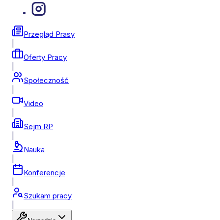
Przegląd Prasy
|
Oferty Pracy
|
Społeczność
|
Video
|
Sejm RP
|
Nauka
|
Konferencje
|
Szukam pracy
|