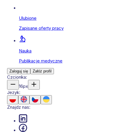
Ulubione
Zapisane oferty pracy
Nauka
Publikacje medyczne
Zaloguj się
Załóż profil
Czcionka:
16
px
Jezyk:
Znajdz nas: