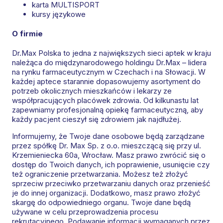
karta MULTISPORT
kursy językowe
O firmie
Dr.Max Polska to jedna z największych sieci aptek w kraju
należąca do międzynarodowego holdingu Dr.Max – lidera
na rynku farmaceutycznym w Czechach i na Słowacji. W
każdej aptece starannie dopasowujemy asortyment do
potrzeb okolicznych mieszkańców i lekarzy ze
współpracujących placówek zdrowia. Od kilkunastu lat
zapewniamy profesjonalną opiekę farmaceutyczną, aby
każdy pacjent cieszył się zdrowiem jak najdłużej.
Informujemy, że Twoje dane osobowe będą zarządzane
przez spółkę Dr. Max Sp. z o.o. mieszczącą się przy ul.
Krzemieniecka 60a, Wrocław. Masz prawo zwrócić się o
dostęp do Twoich danych, ich poprawienie, usunięcie czy
też ograniczenie przetwarzania. Możesz też złożyć
sprzeciw przeciwko przetwarzaniu danych oraz przenieść
je do innej organizacji. Dodatkowo, masz prawo złożyć
skargę do odpowiedniego organu. Twoje dane będą
używane w celu przeprowadzenia procesu
rekrutacyjnego. Podawanie informacji wymaganych przez