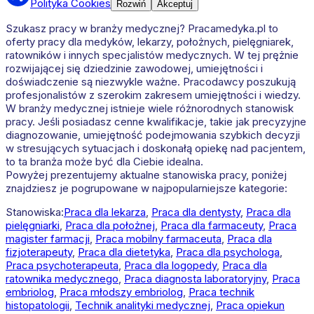
Polityka Cookies
Rozwiń
Akceptuj
Szukasz pracy w branży medycznej? Pracamedyka.pl to
oferty pracy dla medyków, lekarzy, położnych, pielęgniarek,
ratowników i innych specjalistów medycznych. W tej prężnie
rozwijającej się dziedzinie zawodowej, umiejętności i
doświadczenie są niezwykle ważne. Pracodawcy poszukują
profesjonalistów z szerokim zakresem umiejętności i wiedzy.
W branży medycznej istnieje wiele różnorodnych stanowisk
pracy. Jeśli posiadasz cenne kwalifikacje, takie jak precyzyjne
diagnozowanie, umiejętność podejmowania szybkich decyzji
w stresujących sytuacjach i doskonałą opiekę nad pacjentem,
to ta branża może być dla Ciebie idealna.
Powyżej prezentujemy aktualne stanowiska pracy, poniżej
znajdziesz je pogrupowane w najpopularniejsze kategorie:
Stanowiska:
Praca dla lekarza
,
Praca dla dentysty
,
Praca dla
pielęgniarki
,
Praca dla położnej
,
Praca dla farmaceuty
,
Praca
magister farmacji
,
Praca mobilny farmaceuta
,
Praca dla
fizjoterapeuty
,
Praca dla dietetyka
,
Praca dla psychologa
,
Praca psychoterapeuta
,
Praca dla logopedy
,
Praca dla
ratownika medycznego
,
Praca diagnosta laboratoryjny
,
Praca
embriolog
,
Praca młodszy embriolog
,
Praca technik
histopatologii
,
Technik analityki medycznej
,
Praca opiekun