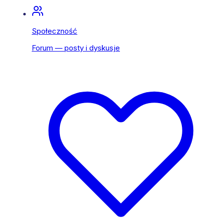
Społeczność
Forum — posty i dyskusje