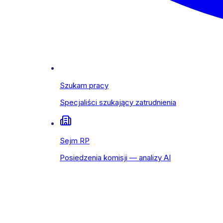
Szukam pracy
Specjaliści szukający zatrudnienia
Sejm RP
Posiedzenia komisji — analizy AI