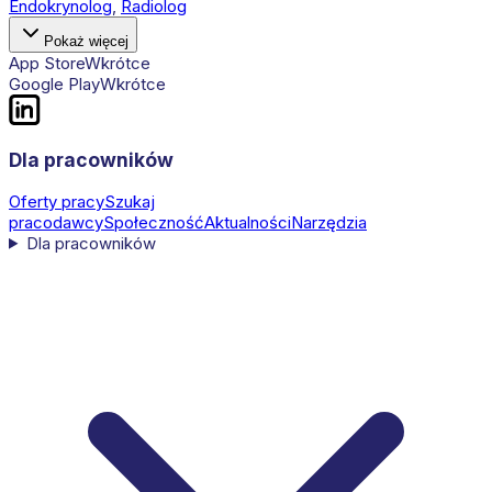
Endokrynolog
,
Radiolog
Pokaż więcej
App Store
Wkrótce
Google Play
Wkrótce
Dla pracowników
Oferty pracy
Szukaj
pracodawcy
Społeczność
Aktualności
Narzędzia
Dla pracowników