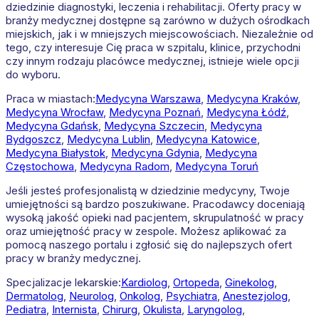
dziedzinie diagnostyki, leczenia i rehabilitacji. Oferty pracy w
branży medycznej dostępne są zarówno w dużych ośrodkach
miejskich, jak i w mniejszych miejscowościach. Niezależnie od
tego, czy interesuje Cię praca w szpitalu, klinice, przychodni
czy innym rodzaju placówce medycznej, istnieje wiele opcji
do wyboru.
Praca w miastach:
Medycyna
Warszawa
,
Medycyna
Kraków
,
Medycyna
Wrocław
,
Medycyna
Poznań
,
Medycyna
Łódź
,
Medycyna
Gdańsk
,
Medycyna
Szczecin
,
Medycyna
Bydgoszcz
,
Medycyna
Lublin
,
Medycyna
Katowice
,
Medycyna
Białystok
,
Medycyna
Gdynia
,
Medycyna
Częstochowa
,
Medycyna
Radom
,
Medycyna
Toruń
Jeśli jesteś profesjonalistą w dziedzinie medycyny, Twoje
umiejętności są bardzo poszukiwane. Pracodawcy doceniają
wysoką jakość opieki nad pacjentem, skrupulatność w pracy
oraz umiejętność pracy w zespole. Możesz aplikować za
pomocą naszego portalu i zgłosić się do najlepszych ofert
pracy w branży medycznej.
Specjalizacje lekarskie:
Kardiolog
,
Ortopeda
,
Ginekolog
,
Dermatolog
,
Neurolog
,
Onkolog
,
Psychiatra
,
Anestezjolog
,
Pediatra
,
Internista
,
Chirurg
,
Okulista
,
Laryngolog
,