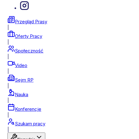
Przegląd Prasy
|
Oferty Pracy
|
Społeczność
|
Video
|
Sejm RP
|
Nauka
|
Konferencje
|
Szukam pracy
|