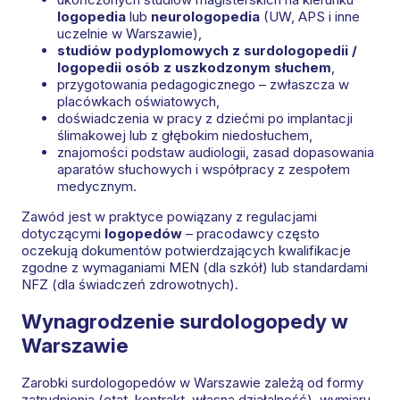
logopedia
lub
neurologopedia
(UW, APS i inne
uczelnie w Warszawie),
studiów podyplomowych z surdologopedii /
logopedii osób z uszkodzonym słuchem
,
przygotowania pedagogicznego – zwłaszcza w
placówkach oświatowych,
doświadczenia w pracy z dziećmi po implantacji
ślimakowej lub z głębokim niedosłuchem,
znajomości podstaw audiologii, zasad dopasowania
aparatów słuchowych i współpracy z zespołem
medycznym.
Zawód jest w praktyce powiązany z regulacjami
dotyczącymi
logopedów
– pracodawcy często
oczekują dokumentów potwierdzających kwalifikacje
zgodne z wymaganiami MEN (dla szkół) lub standardami
NFZ (dla świadczeń zdrowotnych).
Wynagrodzenie surdologopedy w
Warszawie
Zarobki surdologopedów w Warszawie zależą od formy
zatrudnienia (etat, kontrakt, własna działalność), wymiaru