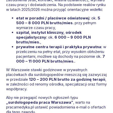
czasu pracy i doświadczenia. Na podstawie realiów rynku
w latach 2025/2026 można przyjąć orientacyjne widełki:
etat w poradni / placówce oświatowej
: ok.
5
500 – 8 000 PLN brutto/mies.
przy pełnym
wymiarze czasu pracy,
szpital, instytut kliniczny, ośrodek
specjalistyczny
: ok.
6 000 – 9 000 PLN
brutto/mies.
,
prywatne centra terapii i praktyka prywatna
: w
przeliczeniu na pełny etat, przy wysokim obłożeniu
pacjentami, możliwe są dochody na poziomie ok.
7
000 – 11 000 PLN brutto/mies.
.
W Warszawie stawki godzinowe w prywatnych
placówkach dla surdologopedów mieszczą się zazwyczaj
w przedziale
120 – 200 PLN brutto za godzinę terapii
,
w zależności od renomy ośrodka, specjalizacji oraz formy
współpracy.
Aby nie przegapić nowych ogłoszeń typu
„surdologopeda praca Warszawa”
, warto na
pracamedyka.pl ustawić powiadomienia e‑mail o ofertach
dla tego zawodu.