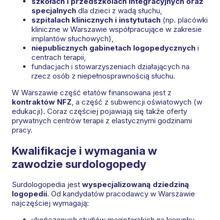
szkołach i przedszkolach integracyjnych oraz
specjalnych
dla dzieci z wadą słuchu,
szpitalach klinicznych i instytutach
(np. placówki
kliniczne w Warszawie współpracujące w zakresie
implantów słuchowych),
niepublicznych gabinetach logopedycznych
i
centrach terapii,
fundacjach i stowarzyszeniach działających na
rzecz osób z niepełnosprawnością słuchu.
W Warszawie część etatów finansowana jest z
kontraktów NFZ
, a część z subwencji oświatowych (w
edukacji). Coraz częściej pojawiają się także oferty
prywatnych centrów terapii z elastycznymi godzinami
pracy.
Kwalifikacje i wymagania w
zawodzie surdologopedy
Surdologopedia jest
wyspecjalizowaną dziedziną
logopedii
. Od kandydatów pracodawcy w Warszawie
najczęściej wymagają:
ukończonych studiów magisterskich na kierunku