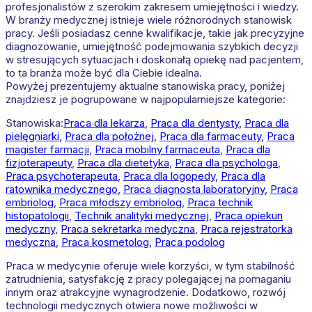
profesjonalistów z szerokim zakresem umiejętności i wiedzy.
W branży medycznej istnieje wiele różnorodnych stanowisk
pracy. Jeśli posiadasz cenne kwalifikacje, takie jak precyzyjne
diagnozowanie, umiejętność podejmowania szybkich decyzji
w stresujących sytuacjach i doskonałą opiekę nad pacjentem,
to ta branża może być dla Ciebie idealna.
Powyżej prezentujemy aktualne stanowiska pracy, poniżej
znajdziesz je pogrupowane w najpopularniejsze kategorie:
Stanowiska:
Praca dla lekarza
,
Praca dla dentysty
,
Praca dla
pielęgniarki
,
Praca dla położnej
,
Praca dla farmaceuty
,
Praca
magister farmacji
,
Praca mobilny farmaceuta
,
Praca dla
fizjoterapeuty
,
Praca dla dietetyka
,
Praca dla psychologa
,
Praca psychoterapeuta
,
Praca dla logopedy
,
Praca dla
ratownika medycznego
,
Praca diagnosta laboratoryjny
,
Praca
embriolog
,
Praca młodszy embriolog
,
Praca technik
histopatologii
,
Technik analityki medycznej
,
Praca opiekun
medyczny
,
Praca sekretarka medyczna
,
Praca rejestratorka
medyczna
,
Praca kosmetolog
,
Praca podolog
Praca w medycynie oferuje wiele korzyści, w tym stabilność
zatrudnienia, satysfakcję z pracy polegającej na pomaganiu
innym oraz atrakcyjne wynagrodzenie. Dodatkowo, rozwój
technologii medycznych otwiera nowe możliwości w