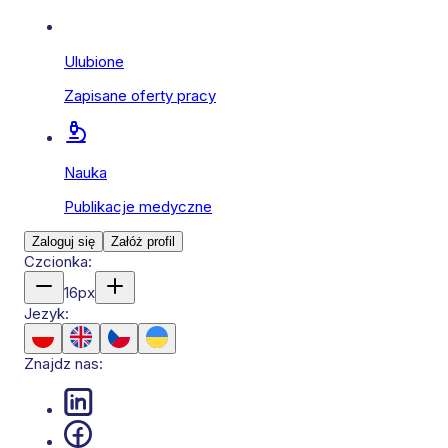
Ulubione
Zapisane oferty pracy
Nauka
Publikacje medyczne
Zaloguj się
Załóż profil
Czcionka:
16
px
Jezyk:
Znajdz nas: