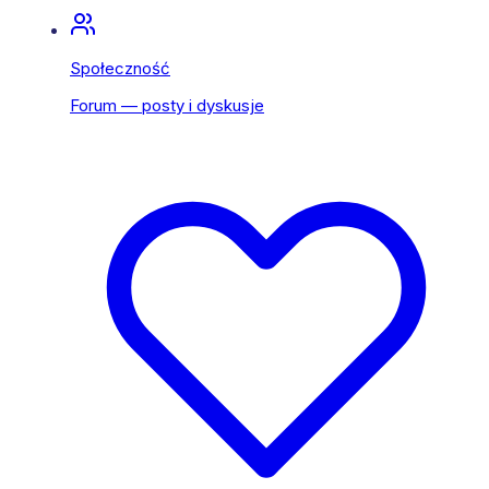
Społeczność
Forum — posty i dyskusje