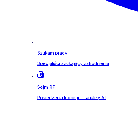
Szukam pracy
Specjaliści szukający zatrudnienia
Sejm RP
Posiedzenia komisji — analizy AI