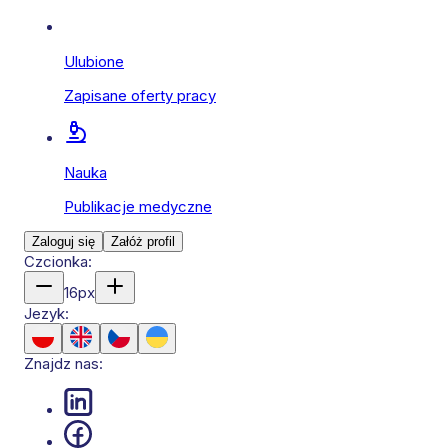
Ulubione
Zapisane oferty pracy
Nauka
Publikacje medyczne
Zaloguj się
Załóż profil
Czcionka:
16
px
Jezyk:
Znajdz nas: