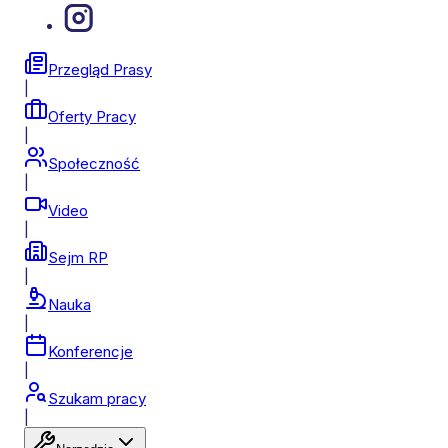
Przegląd Prasy
|
Oferty Pracy
|
Społeczność
|
Video
|
Sejm RP
|
Nauka
|
Konferencje
|
Szukam pracy
|