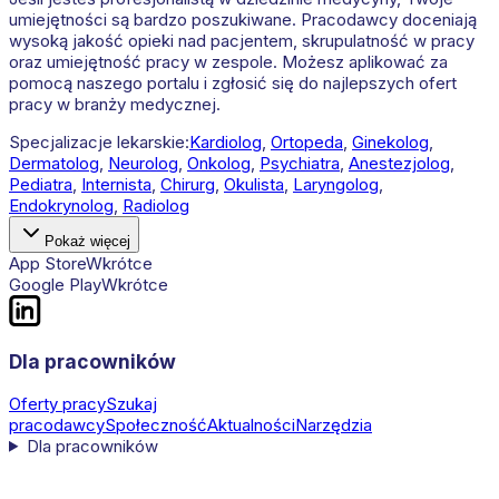
umiejętności są bardzo poszukiwane. Pracodawcy doceniają
wysoką jakość opieki nad pacjentem, skrupulatność w pracy
oraz umiejętność pracy w zespole. Możesz aplikować za
pomocą naszego portalu i zgłosić się do najlepszych ofert
pracy w branży medycznej.
Specjalizacje lekarskie:
Kardiolog
,
Ortopeda
,
Ginekolog
,
Dermatolog
,
Neurolog
,
Onkolog
,
Psychiatra
,
Anestezjolog
,
Pediatra
,
Internista
,
Chirurg
,
Okulista
,
Laryngolog
,
Endokrynolog
,
Radiolog
Pokaż więcej
App Store
Wkrótce
Google Play
Wkrótce
Dla pracowników
Oferty pracy
Szukaj
pracodawcy
Społeczność
Aktualności
Narzędzia
Dla pracowników