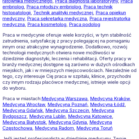
ratownika medycznego
,
Praca diagnosta laboratoryjny
,
Praca
embriolog
,
Praca młodszy embriolog
,
Praca technik
histopatologii
,
Technik analityki medycznej
,
Praca opiekun
medyczny
,
Praca sekretarka medyczna
,
Praca rejestratorka
medyczna
,
Praca kosmetolog
,
Praca podolog
Praca w medycynie oferuje wiele korzyści, w tym stabilność
zatrudnienia, satysfakcję z pracy polegającej na pomaganiu
innym oraz atrakcyjne wynagrodzenie. Dodatkowo, rozwój
technologii medycznych otwiera nowe możliwości w
dziedzinie diagnostyki, leczenia i rehabilitacji. Oferty pracy w
branży medycznej dostępne są zarówno w dużych ośrodkach
miejskich, jak i w mniejszych miejscowościach. Niezależnie od
tego, czy interesuje Cię praca w szpitalu, klinice, przychodni
czy innym rodzaju placówce medycznej, istnieje wiele opcji
do wyboru.
Praca w miastach:
Medycyna
Warszawa
,
Medycyna
Kraków
,
Medycyna
Wrocław
,
Medycyna
Poznań
,
Medycyna
Łódź
,
Medycyna
Gdańsk
,
Medycyna
Szczecin
,
Medycyna
Bydgoszcz
,
Medycyna
Lublin
,
Medycyna
Katowice
,
Medycyna
Białystok
,
Medycyna
Gdynia
,
Medycyna
Częstochowa
,
Medycyna
Radom
,
Medycyna
Toruń
Jeśli jesteś profesjonalistą w dziedzinie medycyny, Twoje