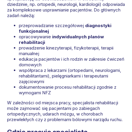
dziedzinie, np. ortopedii, neurologii, kardiologii) odpowiada
za kompleksowe usprawnianie pacjentów. Do głównych
zadań należą:
przeprowadzanie szczegółowej
diagnostyki
funkcjonalnej
opracowywanie
indywidualnych planów
rehabilitacji
prowadzenie kinezyterapii, fizykoterapii, terapii
manualnej
edukacja pacjentów i ich rodzin w zakresie ćwiczeń
domowych
współpraca z lekarzami (ortopedami, neurologami,
rehabilitantami), pielęgniarkami i terapeutami
zajęciowymi
dokumentowanie procesu rehabilitacji zgodnie z
wymogami NFZ
W zależności od miejsca pracy, specjalista rehabilitacji
może zajmować się pacjentami po zabiegach
ortopedycznych, udarach mózgu, w chorobach
przewlekłych czy z problemami bólowymi narządu ruchu.
Gdzie pracuje specjalista