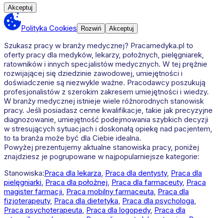
Akceptuj
Polityka Cookies
Rozwiń
Akceptuj
Szukasz pracy w branży medycznej? Pracamedyka.pl to
oferty pracy dla medyków, lekarzy, położnych, pielęgniarek,
ratowników i innych specjalistów medycznych. W tej prężnie
rozwijającej się dziedzinie zawodowej, umiejętności i
doświadczenie są niezwykle ważne. Pracodawcy poszukują
profesjonalistów z szerokim zakresem umiejętności i wiedzy.
W branży medycznej istnieje wiele różnorodnych stanowisk
pracy. Jeśli posiadasz cenne kwalifikacje, takie jak precyzyjne
diagnozowanie, umiejętność podejmowania szybkich decyzji
w stresujących sytuacjach i doskonałą opiekę nad pacjentem,
to ta branża może być dla Ciebie idealna.
Powyżej prezentujemy aktualne stanowiska pracy, poniżej
znajdziesz je pogrupowane w najpopularniejsze kategorie:
Stanowiska:
Praca dla lekarza
,
Praca dla dentysty
,
Praca dla
pielęgniarki
,
Praca dla położnej
,
Praca dla farmaceuty
,
Praca
magister farmacji
,
Praca mobilny farmaceuta
,
Praca dla
fizjoterapeuty
,
Praca dla dietetyka
,
Praca dla psychologa
,
Praca psychoterapeuta
,
Praca dla logopedy
,
Praca dla