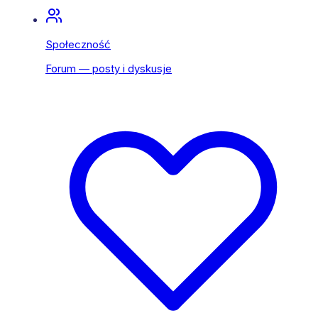
Społeczność
Forum — posty i dyskusje