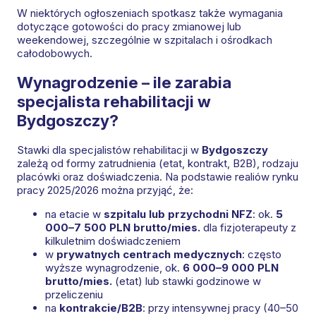
W niektórych ogłoszeniach spotkasz także wymagania
dotyczące gotowości do pracy zmianowej lub
weekendowej, szczególnie w szpitalach i ośrodkach
całodobowych.
Wynagrodzenie – ile zarabia
specjalista rehabilitacji w
Bydgoszczy?
Stawki dla specjalistów rehabilitacji w
Bydgoszczy
zależą od formy zatrudnienia (etat, kontrakt, B2B), rodzaju
placówki oraz doświadczenia. Na podstawie realiów rynku
pracy 2025/2026 można przyjąć, że:
na etacie w
szpitalu lub przychodni NFZ
: ok.
5
000–7 500 PLN brutto/mies.
dla fizjoterapeuty z
kilkuletnim doświadczeniem
w
prywatnych centrach medycznych
: często
wyższe wynagrodzenie, ok.
6 000–9 000 PLN
brutto/mies.
(etat) lub stawki godzinowe w
przeliczeniu
na
kontrakcie/B2B
: przy intensywnej pracy (40–50