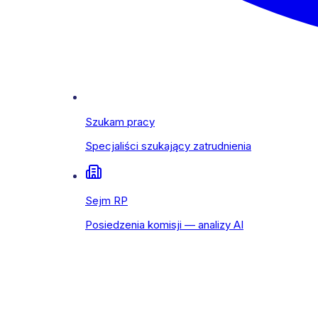
Szukam pracy
Specjaliści szukający zatrudnienia
Sejm RP
Posiedzenia komisji — analizy AI