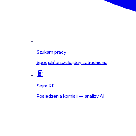
Szukam pracy
Specjaliści szukający zatrudnienia
Sejm RP
Posiedzenia komisji — analizy AI