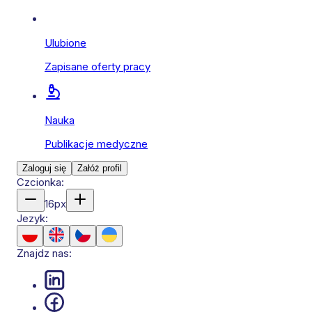
Ulubione
Zapisane oferty pracy
Nauka
Publikacje medyczne
Zaloguj się
Załóż profil
Czcionka:
16
px
Jezyk:
Znajdz nas: