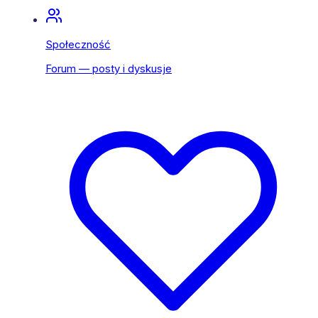
Społeczność
Forum — posty i dyskusje