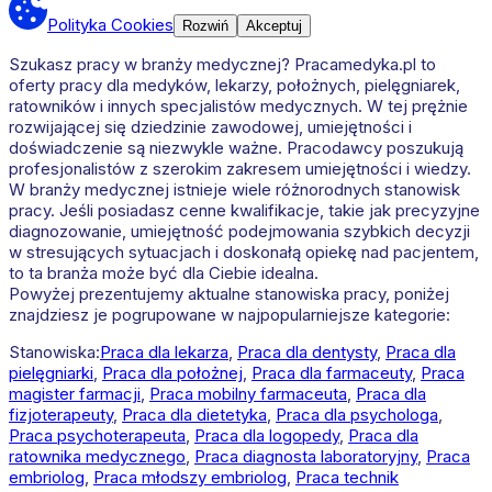
Polityka Cookies
Rozwiń
Akceptuj
Szukasz pracy w branży medycznej? Pracamedyka.pl to
oferty pracy dla medyków, lekarzy, położnych, pielęgniarek,
ratowników i innych specjalistów medycznych. W tej prężnie
rozwijającej się dziedzinie zawodowej, umiejętności i
doświadczenie są niezwykle ważne. Pracodawcy poszukują
profesjonalistów z szerokim zakresem umiejętności i wiedzy.
W branży medycznej istnieje wiele różnorodnych stanowisk
pracy. Jeśli posiadasz cenne kwalifikacje, takie jak precyzyjne
diagnozowanie, umiejętność podejmowania szybkich decyzji
w stresujących sytuacjach i doskonałą opiekę nad pacjentem,
to ta branża może być dla Ciebie idealna.
Powyżej prezentujemy aktualne stanowiska pracy, poniżej
znajdziesz je pogrupowane w najpopularniejsze kategorie:
Stanowiska:
Praca dla lekarza
,
Praca dla dentysty
,
Praca dla
pielęgniarki
,
Praca dla położnej
,
Praca dla farmaceuty
,
Praca
magister farmacji
,
Praca mobilny farmaceuta
,
Praca dla
fizjoterapeuty
,
Praca dla dietetyka
,
Praca dla psychologa
,
Praca psychoterapeuta
,
Praca dla logopedy
,
Praca dla
ratownika medycznego
,
Praca diagnosta laboratoryjny
,
Praca
embriolog
,
Praca młodszy embriolog
,
Praca technik