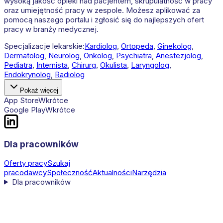
wysoką jakość opieki nad pacjentem, skrupulatność w pracy
oraz umiejętność pracy w zespole. Możesz aplikować za
pomocą naszego portalu i zgłosić się do najlepszych ofert
pracy w branży medycznej.
Specjalizacje lekarskie:
Kardiolog
,
Ortopeda
,
Ginekolog
,
Dermatolog
,
Neurolog
,
Onkolog
,
Psychiatra
,
Anestezjolog
,
Pediatra
,
Internista
,
Chirurg
,
Okulista
,
Laryngolog
,
Endokrynolog
,
Radiolog
Pokaż więcej
App Store
Wkrótce
Google Play
Wkrótce
Dla pracowników
Oferty pracy
Szukaj
pracodawcy
Społeczność
Aktualności
Narzędzia
Dla pracowników