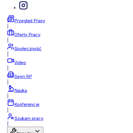
Przegląd Prasy
|
Oferty Pracy
|
Społeczność
|
Video
|
Sejm RP
|
Nauka
|
Konferencje
|
Szukam pracy
|