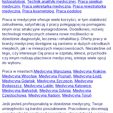
histopatologii
,
Technik analityki medycznej
,
Praca opiekun
medyczny
,
Praca sekretarka medyczna
,
Praca rejestratorka
medyczna
,
Praca kosmetolog
,
Praca podolog
Praca w medycynie oferuje wiele korzyści, w tym stabilność
zatrudnienia, satysfakcję z pracy polegającej na pomaganiu
innym oraz atrakcyjne wynagrodzenie. Dodatkowo, rozwój
technologii medycznych otwiera nowe możliwości w
dziedzinie diagnostyki, leczenia i rehabilitacji. Oferty pracy w
branży medycznej dostępne są zarówno w dużych ośrodkach
miejskich, jak i w mniejszych miejscowościach. Niezależnie od
tego, czy interesuje Cię praca w szpitalu, klinice, przychodni
czy innym rodzaju placówce medycznej, istnieje wiele opcji
do wyboru.
Praca w miastach:
Medycyna
Warszawa
,
Medycyna
Kraków
,
Medycyna
Wrocław
,
Medycyna
Poznań
,
Medycyna
Łódź
,
Medycyna
Gdańsk
,
Medycyna
Szczecin
,
Medycyna
Bydgoszcz
,
Medycyna
Lublin
,
Medycyna
Katowice
,
Medycyna
Białystok
,
Medycyna
Gdynia
,
Medycyna
Częstochowa
,
Medycyna
Radom
,
Medycyna
Toruń
Jeśli jesteś profesjonalistą w dziedzinie medycyny, Twoje
umiejętności są bardzo poszukiwane. Pracodawcy doceniają