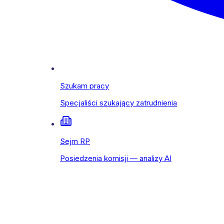
Szukam pracy
Specjaliści szukający zatrudnienia
Sejm RP
Posiedzenia komisji — analizy AI