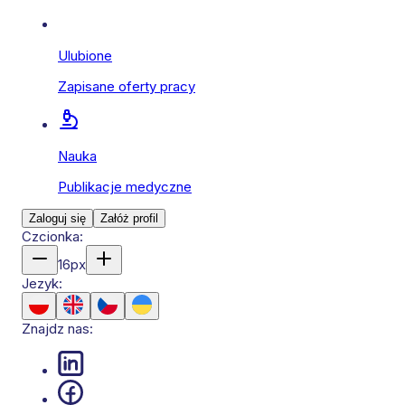
Ulubione
Zapisane oferty pracy
Nauka
Publikacje medyczne
Zaloguj się
Załóż profil
Czcionka:
16
px
Jezyk:
Znajdz nas: