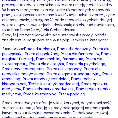
profesjonalistów z szerokim zakresem umiejętności i wiedzy.
W branży medycznej istnieje wiele różnorodnych stanowisk
pracy. Jeśli posiadasz cenne kwalifikacje, takie jak precyzyjne
diagnozowanie, umiejętność podejmowania szybkich decyzji
w stresujących sytuacjach i doskonałą opiekę nad pacjentem,
to ta branża może być dla Ciebie idealna.
Powyżej prezentujemy aktualne stanowiska pracy, poniżej
znajdziesz je pogrupowane w najpopularniejsze kategorie:
Stanowiska:
Praca dla lekarza
,
Praca dla dentysty
,
Praca dla
pielęgniarki
,
Praca dla położnej
,
Praca dla farmaceuty
,
Praca
magister farmacji
,
Praca mobilny farmaceuta
,
Praca dla
fizjoterapeuty
,
Praca dla dietetyka
,
Praca dla psychologa
,
Praca psychoterapeuta
,
Praca dla logopedy
,
Praca dla
ratownika medycznego
,
Praca diagnosta laboratoryjny
,
Praca
embriolog
,
Praca młodszy embriolog
,
Praca technik
histopatologii
,
Technik analityki medycznej
,
Praca opiekun
medyczny
,
Praca sekretarka medyczna
,
Praca rejestratorka
medyczna
,
Praca kosmetolog
,
Praca podolog
Praca w medycynie oferuje wiele korzyści, w tym stabilność
zatrudnienia, satysfakcję z pracy polegającej na pomaganiu
innym oraz atrakcyjne wynagrodzenie. Dodatkowo, rozwój
technologii medycznych otwiera nowe możliwości w