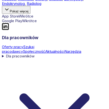
Endokrynolog
,
Radiolog
Pokaż więcej
App Store
Wkrótce
Google Play
Wkrótce
Dla pracowników
Oferty pracy
Szukaj
pracodawcy
Społeczność
Aktualności
Narzędzia
Dla pracowników