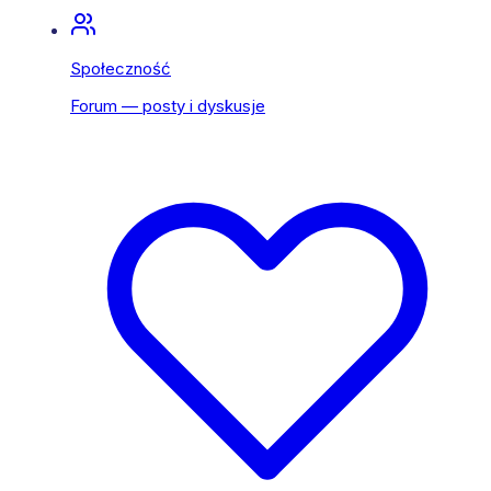
Społeczność
Forum — posty i dyskusje