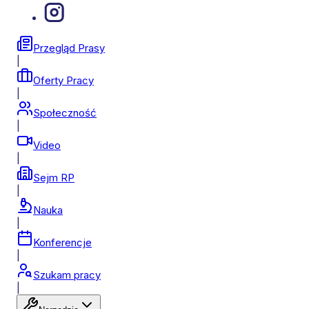
Przegląd Prasy
|
Oferty Pracy
|
Społeczność
|
Video
|
Sejm RP
|
Nauka
|
Konferencje
|
Szukam pracy
|