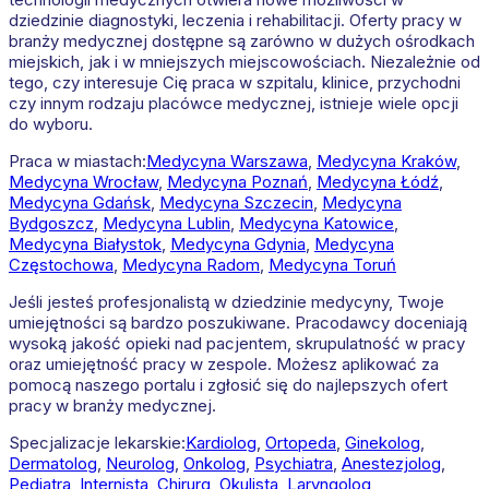
dziedzinie diagnostyki, leczenia i rehabilitacji. Oferty pracy w
branży medycznej dostępne są zarówno w dużych ośrodkach
miejskich, jak i w mniejszych miejscowościach. Niezależnie od
tego, czy interesuje Cię praca w szpitalu, klinice, przychodni
czy innym rodzaju placówce medycznej, istnieje wiele opcji
do wyboru.
Praca w miastach:
Medycyna
Warszawa
,
Medycyna
Kraków
,
Medycyna
Wrocław
,
Medycyna
Poznań
,
Medycyna
Łódź
,
Medycyna
Gdańsk
,
Medycyna
Szczecin
,
Medycyna
Bydgoszcz
,
Medycyna
Lublin
,
Medycyna
Katowice
,
Medycyna
Białystok
,
Medycyna
Gdynia
,
Medycyna
Częstochowa
,
Medycyna
Radom
,
Medycyna
Toruń
Jeśli jesteś profesjonalistą w dziedzinie medycyny, Twoje
umiejętności są bardzo poszukiwane. Pracodawcy doceniają
wysoką jakość opieki nad pacjentem, skrupulatność w pracy
oraz umiejętność pracy w zespole. Możesz aplikować za
pomocą naszego portalu i zgłosić się do najlepszych ofert
pracy w branży medycznej.
Specjalizacje lekarskie:
Kardiolog
,
Ortopeda
,
Ginekolog
,
Dermatolog
,
Neurolog
,
Onkolog
,
Psychiatra
,
Anestezjolog
,
Pediatra
,
Internista
,
Chirurg
,
Okulista
,
Laryngolog
,