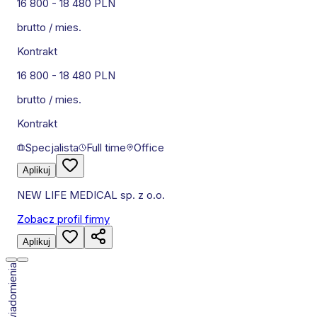
16 800
-
18 480
PLN
brutto / mies.
Kontrakt
16 800
-
18 480
PLN
brutto / mies.
Kontrakt
Specjalista
Full time
Office
Aplikuj
NEW LIFE MEDICAL sp. z o.o.
Zobacz profil firmy
Aplikuj
Włącz powiadomienia