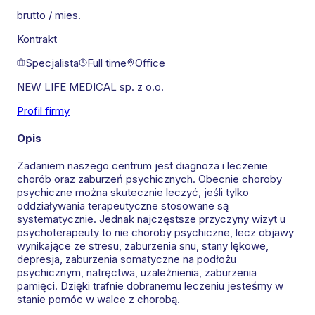
brutto / mies.
Kontrakt
Specjalista
Full time
Office
NEW LIFE MEDICAL sp. z o.o.
Profil firmy
Leaflet
|
©
OpenStreetMap
contributors
Opis
Zadaniem naszego centrum jest diagnoza i leczenie
chorób oraz zaburzeń psychicznych. Obecnie choroby
psychiczne można skutecznie leczyć, jeśli tylko
oddziaływania terapeutyczne stosowane są
systematycznie. Jednak najczęstsze przyczyny wizyt u
psychoterapeuty to nie choroby psychiczne, lecz objawy
wynikające ze stresu, zaburzenia snu, stany lękowe,
depresja, zaburzenia somatyczne na podłożu
psychicznym, natręctwa, uzależnienia, zaburzenia
pamięci. Dzięki trafnie dobranemu leczeniu jesteśmy w
stanie pomóc w walce z chorobą.