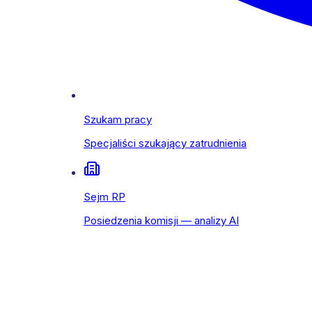
Szukam pracy
Specjaliści szukający zatrudnienia
Sejm RP
Posiedzenia komisji — analizy AI