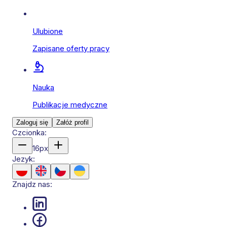
Ulubione
Zapisane oferty pracy
Nauka
Publikacje medyczne
Zaloguj się
Załóż profil
Czcionka:
16
px
Jezyk:
Znajdz nas: