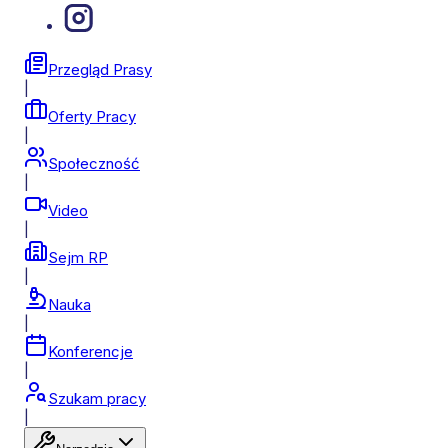
Przegląd Prasy
|
Oferty Pracy
|
Społeczność
|
Video
|
Sejm RP
|
Nauka
|
Konferencje
|
Szukam pracy
|