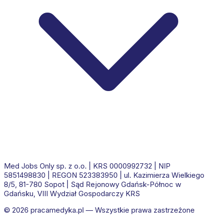
Med Jobs Only sp. z o.o.
| KRS
0000992732
| NIP
5851498830
| REGON
523383950
|
ul. Kazimierza Wielkiego
8/5, 81-780 Sopot
|
Sąd Rejonowy Gdańsk-Północ w
Gdańsku, VIII Wydział Gospodarczy KRS
© 2026
pracamedyka.pl
— Wszystkie prawa zastrzeżone