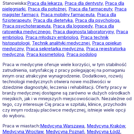
Stanowiska:
Praca dla lekarza
,
Praca dla dentysty
,
Praca dla
pielęgniarki
,
Praca dla położnej
,
Praca dla farmaceuty
,
Praca
magister farmacji
,
Praca mobilny farmaceuta
,
Praca dla
fizjoterapeuty
,
Praca dla dietetyka
,
Praca dla psychologa
,
Praca psychoterapeuta
,
Praca dla logopedy
,
Praca dla
ratownika medycznego
,
Praca diagnosta laboratoryjny
,
Praca
embriolog
,
Praca młodszy embriolog
,
Praca technik
histopatologii
,
Technik analityki medycznej
,
Praca opiekun
medyczny
,
Praca sekretarka medyczna
,
Praca rejestratorka
medyczna
,
Praca kosmetolog
,
Praca podolog
Praca w medycynie oferuje wiele korzyści, w tym stabilność
zatrudnienia, satysfakcję z pracy polegającej na pomaganiu
innym oraz atrakcyjne wynagrodzenie. Dodatkowo, rozwój
technologii medycznych otwiera nowe możliwości w
dziedzinie diagnostyki, leczenia i rehabilitacji. Oferty pracy w
branży medycznej dostępne są zarówno w dużych ośrodkach
miejskich, jak i w mniejszych miejscowościach. Niezależnie od
tego, czy interesuje Cię praca w szpitalu, klinice, przychodni
czy innym rodzaju placówce medycznej, istnieje wiele opcji
do wyboru.
Praca w miastach:
Medycyna
Warszawa
,
Medycyna
Kraków
,
Medycyna
Wrocław
,
Medycyna
Poznań
,
Medycyna
Łódź
,