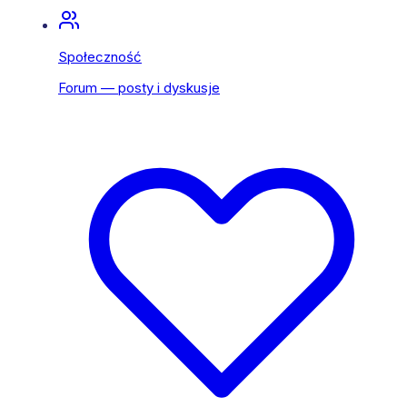
Społeczność
Forum — posty i dyskusje