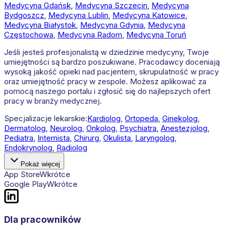
Medycyna
Gdańsk
,
Medycyna
Szczecin
,
Medycyna
Bydgoszcz
,
Medycyna
Lublin
,
Medycyna
Katowice
,
Medycyna
Białystok
,
Medycyna
Gdynia
,
Medycyna
Częstochowa
,
Medycyna
Radom
,
Medycyna
Toruń
Jeśli jesteś profesjonalistą w dziedzinie medycyny, Twoje
umiejętności są bardzo poszukiwane. Pracodawcy doceniają
wysoką jakość opieki nad pacjentem, skrupulatność w pracy
oraz umiejętność pracy w zespole. Możesz aplikować za
pomocą naszego portalu i zgłosić się do najlepszych ofert
pracy w branży medycznej.
Specjalizacje lekarskie:
Kardiolog
,
Ortopeda
,
Ginekolog
,
Dermatolog
,
Neurolog
,
Onkolog
,
Psychiatra
,
Anestezjolog
,
Pediatra
,
Internista
,
Chirurg
,
Okulista
,
Laryngolog
,
Endokrynolog
,
Radiolog
Pokaż więcej
App Store
Wkrótce
Google Play
Wkrótce
Dla pracowników