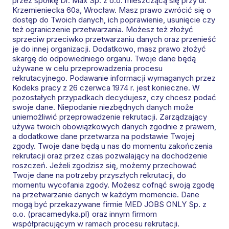
przez spółkę Dr. Max Sp. z o.o. mieszczącą się przy ul.
Krzemieniecka 60a, Wrocław. Masz prawo zwrócić się o
dostęp do Twoich danych, ich poprawienie, usunięcie czy
też ograniczenie przetwarzania. Możesz też złożyć
sprzeciw przeciwko przetwarzaniu danych oraz przenieść
je do innej organizacji. Dodatkowo, masz prawo złożyć
skargę do odpowiedniego organu. Twoje dane będą
używane w celu przeprowadzenia procesu
rekrutacyjnego. Podawanie informacji wymaganych przez
Kodeks pracy z 26 czerwca 1974 r. jest konieczne. W
pozostałych przypadkach decydujesz, czy chcesz podać
swoje dane. Niepodanie niezbędnych danych może
uniemożliwić przeprowadzenie rekrutacji. Zarządzający
używa twoich obowiązkowych danych zgodnie z prawem,
a dodatkowe dane przetwarza na podstawie Twojej
zgody. Twoje dane będą u nas do momentu zakończenia
rekrutacji oraz przez czas pozwalający na dochodzenie
roszczeń. Jeżeli zgodzisz się, możemy przechować
Twoje dane na potrzeby przyszłych rekrutacji, do
momentu wycofania zgody. Możesz cofnąć swoją zgodę
na przetwarzanie danych w każdym momencie. Dane
mogą być przekazywane firmie MED JOBS ONLY Sp. z
o.o. (pracamedyka.pl) oraz innym firmom
współpracującym w ramach procesu rekrutacji.