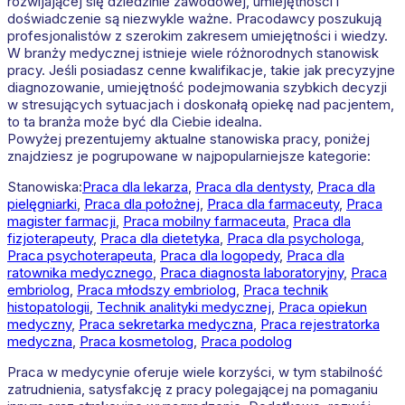
rozwijającej się dziedzinie zawodowej, umiejętności i
doświadczenie są niezwykle ważne. Pracodawcy poszukują
profesjonalistów z szerokim zakresem umiejętności i wiedzy.
W branży medycznej istnieje wiele różnorodnych stanowisk
pracy. Jeśli posiadasz cenne kwalifikacje, takie jak precyzyjne
diagnozowanie, umiejętność podejmowania szybkich decyzji
w stresujących sytuacjach i doskonałą opiekę nad pacjentem,
to ta branża może być dla Ciebie idealna.
Powyżej prezentujemy aktualne stanowiska pracy, poniżej
znajdziesz je pogrupowane w najpopularniejsze kategorie:
Stanowiska:
Praca dla lekarza
,
Praca dla dentysty
,
Praca dla
pielęgniarki
,
Praca dla położnej
,
Praca dla farmaceuty
,
Praca
magister farmacji
,
Praca mobilny farmaceuta
,
Praca dla
fizjoterapeuty
,
Praca dla dietetyka
,
Praca dla psychologa
,
Praca psychoterapeuta
,
Praca dla logopedy
,
Praca dla
ratownika medycznego
,
Praca diagnosta laboratoryjny
,
Praca
embriolog
,
Praca młodszy embriolog
,
Praca technik
histopatologii
,
Technik analityki medycznej
,
Praca opiekun
medyczny
,
Praca sekretarka medyczna
,
Praca rejestratorka
medyczna
,
Praca kosmetolog
,
Praca podolog
Praca w medycynie oferuje wiele korzyści, w tym stabilność
zatrudnienia, satysfakcję z pracy polegającej na pomaganiu