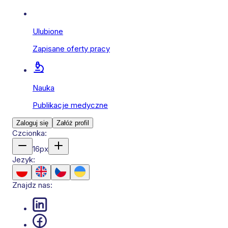
Ulubione
Zapisane oferty pracy
Nauka
Publikacje medyczne
Zaloguj się
Załóż profil
Czcionka:
16
px
Jezyk:
Znajdz nas: