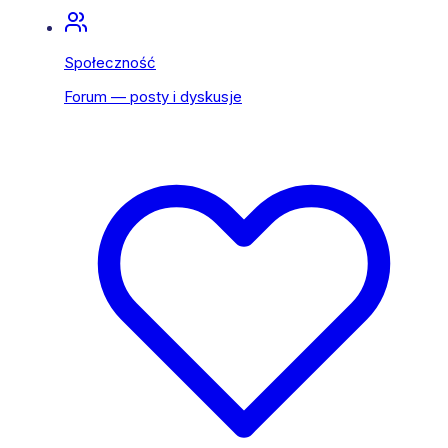
Społeczność
Forum — posty i dyskusje