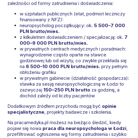
zależności od formy zatrudnienia i doświadczenia:
w szpitalach publicznych (etat, podmiot leczniczy
finansowany z NFZ):
neuropsycholog początkujący: ok.
5 500–7 000
PLN brutto/mies.
z kilkuletnim doświadczeniem / specjalizacją: ok.
7
000–9 000 PLN brutto/mies.
w prywatnych centrach medycznych i poradniach:
wynagrodzenie często oparte na stawce
godzinowej lub od wizyty, co zwykle przekłada się
na
6 500–10 000 PLN brutto/mies.
przy pełnym
obłożeniu grafiku
w prywatnym gabinecie (działalność gospodarcza):
stawka za sesję neuropsychologiczną w Łodzi to
zazwyczaj
150–250 PLN brutto
za godzinę, a
dochód zależy od liczby pacjentów
Dodatkowym źródłem przychodu mogą być
opinie
specjalistyczne
, projekty badawcze i szkolenia.
Na pracamedyka.pl możesz na bieżąco śledzić, kiedy
pojawi się nowa
praca dla neuropsychologa w Łodzi
,
przefiltrować ogłoszenia wg formy zatrudnienia i szybko