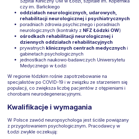
Szpital Kliniczny UM w Łodzi, szpitale im. Kopernika
czy im. Barlickiego
oddziałach neurologicznych, udarowych,
rehabilitacji neurologicznej i psychiatrycznych
poradniach zdrowia psychicznego i poradniach
neurologicznych (kontrakty z
NFZ Łódzki OW
)
ośrodkach rehabilitacji neurologicznej i
dziennych oddziałach rehabilitacyjnych
prywatnych
klinicznych centrach medycznych
i
gabinetach psychologicznych
jednostkach naukowo‑badawczych Uniwersytetu
Medycznego w Łodzi
W regionie łódzkim rośnie zapotrzebowanie na
specjalistów po COVID-19 i w związku ze starzeniem się
populacji, co zwiększa liczbę pacjentów z otępieniami i
chorobami neurodegeneracyjnymi.
Kwalifikacje i wymagania
W Polsce zawód neuropsychologa jest ściśle powiązany
z przygotowaniem psychologicznym. Pracodawcy w
Łodzi zwykle oczekują: