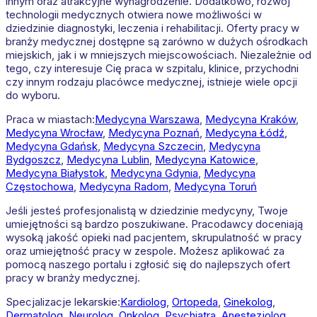
innym oraz atrakcyjne wynagrodzenie. Dodatkowo, rozwój
technologii medycznych otwiera nowe możliwości w
dziedzinie diagnostyki, leczenia i rehabilitacji. Oferty pracy w
branży medycznej dostępne są zarówno w dużych ośrodkach
miejskich, jak i w mniejszych miejscowościach. Niezależnie od
tego, czy interesuje Cię praca w szpitalu, klinice, przychodni
czy innym rodzaju placówce medycznej, istnieje wiele opcji
do wyboru.
Praca w miastach:
Medycyna
Warszawa
,
Medycyna
Kraków
,
Medycyna
Wrocław
,
Medycyna
Poznań
,
Medycyna
Łódź
,
Medycyna
Gdańsk
,
Medycyna
Szczecin
,
Medycyna
Bydgoszcz
,
Medycyna
Lublin
,
Medycyna
Katowice
,
Medycyna
Białystok
,
Medycyna
Gdynia
,
Medycyna
Częstochowa
,
Medycyna
Radom
,
Medycyna
Toruń
Jeśli jesteś profesjonalistą w dziedzinie medycyny, Twoje
umiejętności są bardzo poszukiwane. Pracodawcy doceniają
wysoką jakość opieki nad pacjentem, skrupulatność w pracy
oraz umiejętność pracy w zespole. Możesz aplikować za
pomocą naszego portalu i zgłosić się do najlepszych ofert
pracy w branży medycznej.
Specjalizacje lekarskie:
Kardiolog
,
Ortopeda
,
Ginekolog
,
Dermatolog
,
Neurolog
,
Onkolog
,
Psychiatra
,
Anestezjolog
,