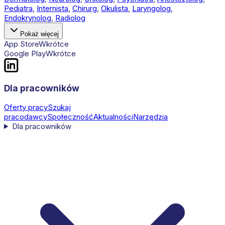
Pediatra
,
Internista
,
Chirurg
,
Okulista
,
Laryngolog
,
Endokrynolog
,
Radiolog
Pokaż więcej
App Store
Wkrótce
Google Play
Wkrótce
Dla pracowników
Oferty pracy
Szukaj
pracodawcy
Społeczność
Aktualności
Narzędzia
Dla pracowników