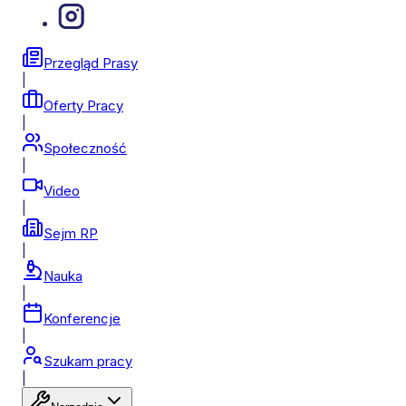
Przegląd Prasy
|
Oferty Pracy
|
Społeczność
|
Video
|
Sejm RP
|
Nauka
|
Konferencje
|
Szukam pracy
|