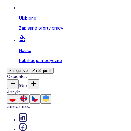
Ulubione
Zapisane oferty pracy
Nauka
Publikacje medyczne
Zaloguj się
Załóż profil
Czcionka:
16
px
Jezyk:
Znajdz nas: