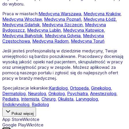
do wyboru.
Praca w miastach:
Medycyna
Warszawa
,
Medycyna
Kraków
,
Medycyna
Wrocław
,
Medycyna
Poznań
,
Medycyna
Łódź
,
Medycyna
Gdańsk
,
Medycyna
Szczecin
,
Medycyna
Bydgoszcz
,
Medycyna
Lublin
,
Medycyna
Katowice
,
Medycyna
Białystok
,
Medycyna
Gdynia
,
Medycyna
Częstochowa
,
Medycyna
Radom
,
Medycyna
Toruń
Jeśli jesteś profesjonalistą w dziedzinie medycyny, Twoje
umiejętności są bardzo poszukiwane. Pracodawcy doceniają
wysoką jakość opieki nad pacjentem, skrupulatność w pracy
oraz umiejętność pracy w zespole. Możesz aplikować za
pomocą naszego portalu i zgłosić się do najlepszych ofert
pracy w branży medycznej.
Specjalizacje lekarskie:
Kardiolog
,
Ortopeda
,
Ginekolog
,
Dermatolog
,
Neurolog
,
Onkolog
,
Psychiatra
,
Anestezjolog
,
Pediatra
,
Internista
,
Chirurg
,
Okulista
,
Laryngolog
,
Endokrynolog
,
Radiolog
Pokaż więcej
App Store
Wkrótce
Google Play
Wkrótce