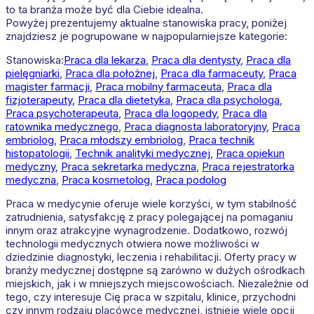
to ta branża może być dla Ciebie idealna.
Powyżej prezentujemy aktualne stanowiska pracy, poniżej
znajdziesz je pogrupowane w najpopularniejsze kategorie:
Stanowiska:
Praca dla lekarza
,
Praca dla dentysty
,
Praca dla
pielęgniarki
,
Praca dla położnej
,
Praca dla farmaceuty
,
Praca
magister farmacji
,
Praca mobilny farmaceuta
,
Praca dla
fizjoterapeuty
,
Praca dla dietetyka
,
Praca dla psychologa
,
Praca psychoterapeuta
,
Praca dla logopedy
,
Praca dla
ratownika medycznego
,
Praca diagnosta laboratoryjny
,
Praca
embriolog
,
Praca młodszy embriolog
,
Praca technik
histopatologii
,
Technik analityki medycznej
,
Praca opiekun
medyczny
,
Praca sekretarka medyczna
,
Praca rejestratorka
medyczna
,
Praca kosmetolog
,
Praca podolog
Praca w medycynie oferuje wiele korzyści, w tym stabilność
zatrudnienia, satysfakcję z pracy polegającej na pomaganiu
innym oraz atrakcyjne wynagrodzenie. Dodatkowo, rozwój
technologii medycznych otwiera nowe możliwości w
dziedzinie diagnostyki, leczenia i rehabilitacji. Oferty pracy w
branży medycznej dostępne są zarówno w dużych ośrodkach
miejskich, jak i w mniejszych miejscowościach. Niezależnie od
tego, czy interesuje Cię praca w szpitalu, klinice, przychodni
czy innym rodzaju placówce medycznej, istnieje wiele opcji