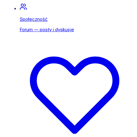
Społeczność
Forum — posty i dyskusje