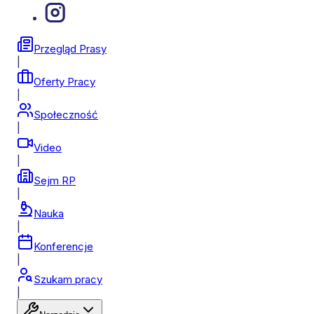
Przegląd Prasy
|
Oferty Pracy
|
Społeczność
|
Video
|
Sejm RP
|
Nauka
|
Konferencje
|
Szukam pracy
|