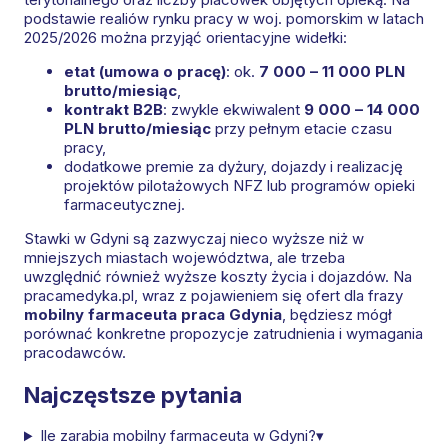
podstawie realiów rynku pracy w woj. pomorskim w latach
2025/2026 można przyjąć orientacyjne widełki:
etat (umowa o pracę)
: ok.
7 000 – 11 000 PLN
brutto/miesiąc
,
kontrakt B2B
: zwykle ekwiwalent
9 000 – 14 000
PLN brutto/miesiąc
przy pełnym etacie czasu
pracy,
dodatkowe premie za dyżury, dojazdy i realizację
projektów pilotażowych NFZ lub programów opieki
farmaceutycznej.
Stawki w Gdyni są zazwyczaj nieco wyższe niż w
mniejszych miastach województwa, ale trzeba
uwzględnić również wyższe koszty życia i dojazdów. Na
pracamedyka.pl, wraz z pojawieniem się ofert dla frazy
mobilny farmaceuta praca Gdynia
, będziesz mógł
porównać konkretne propozycje zatrudnienia i wymagania
pracodawców.
Najczęstsze pytania
Ile zarabia mobilny farmaceuta w Gdyni?
▾