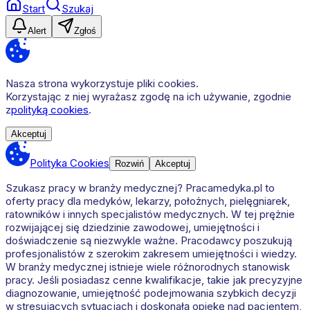
Start
Szukaj
Alert
Zgłoś
Nasza strona wykorzystuje pliki cookies.
Korzystając z niej wyrażasz zgodę na ich używanie, zgodnie
z
polityką cookies
.
Akceptuj
Polityka Cookies
Rozwiń
Akceptuj
Szukasz pracy w branży medycznej? Pracamedyka.pl to
oferty pracy dla medyków, lekarzy, położnych, pielęgniarek,
ratowników i innych specjalistów medycznych. W tej prężnie
rozwijającej się dziedzinie zawodowej, umiejętności i
doświadczenie są niezwykle ważne. Pracodawcy poszukują
profesjonalistów z szerokim zakresem umiejętności i wiedzy.
W branży medycznej istnieje wiele różnorodnych stanowisk
pracy. Jeśli posiadasz cenne kwalifikacje, takie jak precyzyjne
diagnozowanie, umiejętność podejmowania szybkich decyzji
w stresujących sytuacjach i doskonałą opiekę nad pacjentem,