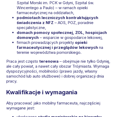
Szpital Morski im. PCK w Gdyni, Szpital św.
Wincentego a Paulo) – w ramach opieki
farmaceutycznej na oddziałach,
podmiotach leczniczych kontraktujących
świadczenia z NFZ
– AOS, POZ, poradnie
specjalistyczne,
domach pomocy społecznej, ZOL, hospicjach
domowych
– wsparcie w gospodarce lekowej,
firmach prowadzących projekty
opieki
farmaceutycznej i przeglądów lekowych
na
terenie województwa pomorskiego.
Praca jest często
terenowa
– obejmuje nie tylko Gdynię,
ale cały powiat, a nawet cały obszar Trójmiasta. Wymaga
dyspozycyjności, mobilności (prawo jazdy, własny
samochód lub auto służbowe) i dobrej organizacji dnia
pracy.
Kwalifikacje i wymagania
Aby pracować jako mobilny farmaceuta, najczęściej
wymagane jest:
ukończone
studia magisterskie na kierunku