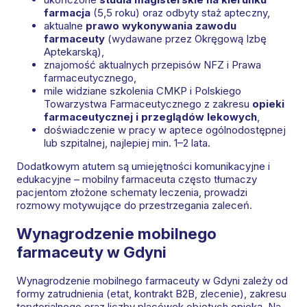
farmacja
(5,5 roku) oraz odbyty staż apteczny,
aktualne
prawo wykonywania zawodu
farmaceuty
(wydawane przez Okręgową Izbę
Aptekarską),
znajomość aktualnych przepisów NFZ i Prawa
farmaceutycznego,
mile widziane szkolenia CMKP i Polskiego
Towarzystwa Farmaceutycznego z zakresu
opieki
farmaceutycznej i przeglądów lekowych
,
doświadczenie w pracy w aptece ogólnodostępnej
lub szpitalnej, najlepiej min. 1–2 lata.
Dodatkowym atutem są umiejętności komunikacyjne i
edukacyjne – mobilny farmaceuta często tłumaczy
pacjentom złożone schematy leczenia, prowadzi
rozmowy motywujące do przestrzegania zaleceń.
Wynagrodzenie mobilnego
farmaceuty w Gdyni
Wynagrodzenie mobilnego farmaceuty w Gdyni zależy od
formy zatrudnienia (etat, kontrakt B2B, zlecenie), zakresu
terytorialnego oraz liczby placówek objętych opieką. Na