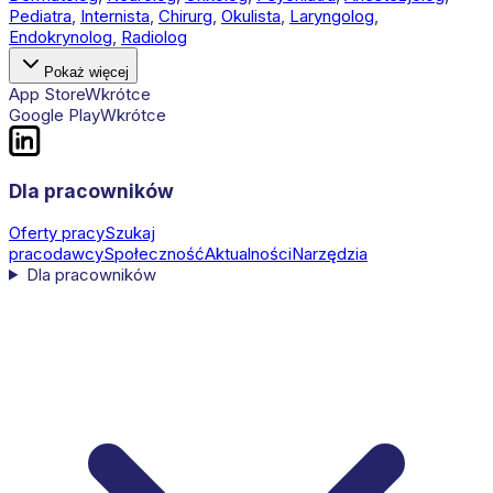
Pediatra
,
Internista
,
Chirurg
,
Okulista
,
Laryngolog
,
Endokrynolog
,
Radiolog
Pokaż więcej
App Store
Wkrótce
Google Play
Wkrótce
Dla pracowników
Oferty pracy
Szukaj
pracodawcy
Społeczność
Aktualności
Narzędzia
Dla pracowników