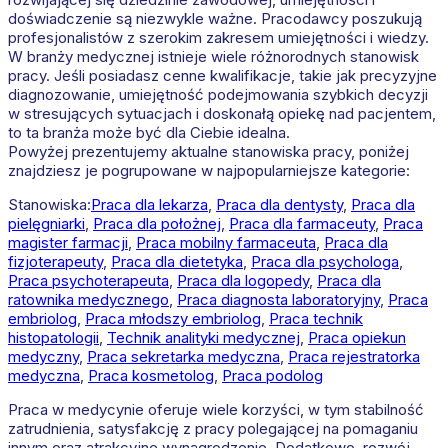
doświadczenie są niezwykle ważne. Pracodawcy poszukują
profesjonalistów z szerokim zakresem umiejętności i wiedzy.
W branży medycznej istnieje wiele różnorodnych stanowisk
pracy. Jeśli posiadasz cenne kwalifikacje, takie jak precyzyjne
diagnozowanie, umiejętność podejmowania szybkich decyzji
w stresujących sytuacjach i doskonałą opiekę nad pacjentem,
to ta branża może być dla Ciebie idealna.
Powyżej prezentujemy aktualne stanowiska pracy, poniżej
znajdziesz je pogrupowane w najpopularniejsze kategorie:
Stanowiska:
Praca dla lekarza
,
Praca dla dentysty
,
Praca dla
pielęgniarki
,
Praca dla położnej
,
Praca dla farmaceuty
,
Praca
magister farmacji
,
Praca mobilny farmaceuta
,
Praca dla
fizjoterapeuty
,
Praca dla dietetyka
,
Praca dla psychologa
,
Praca psychoterapeuta
,
Praca dla logopedy
,
Praca dla
ratownika medycznego
,
Praca diagnosta laboratoryjny
,
Praca
embriolog
,
Praca młodszy embriolog
,
Praca technik
histopatologii
,
Technik analityki medycznej
,
Praca opiekun
medyczny
,
Praca sekretarka medyczna
,
Praca rejestratorka
medyczna
,
Praca kosmetolog
,
Praca podolog
Praca w medycynie oferuje wiele korzyści, w tym stabilność
zatrudnienia, satysfakcję z pracy polegającej na pomaganiu
innym oraz atrakcyjne wynagrodzenie. Dodatkowo, rozwój