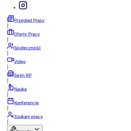
Przegląd Prasy
|
Oferty Pracy
|
Społeczność
|
Video
|
Sejm RP
|
Nauka
|
Konferencje
|
Szukam pracy
|