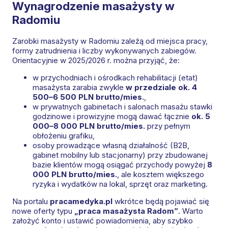
Wynagrodzenie masażysty w
Radomiu
Zarobki masażysty w Radomiu zależą od miejsca pracy,
formy zatrudnienia i liczby wykonywanych zabiegów.
Orientacyjnie w 2025/2026 r. można przyjąć, że:
w przychodniach i ośrodkach rehabilitacji (etat)
masażysta zarabia zwykle
w przedziale ok. 4
500–6 500 PLN brutto/mies.
,
w prywatnych gabinetach i salonach masażu stawki
godzinowe i prowizyjne mogą dawać łącznie
ok. 5
000–8 000 PLN brutto/mies.
przy pełnym
obłożeniu grafiku,
osoby prowadzące własną działalność (B2B,
gabinet mobilny lub stacjonarny) przy zbudowanej
bazie klientów mogą osiągać przychody powyżej
8
000 PLN brutto/mies.
, ale kosztem większego
ryzyka i wydatków na lokal, sprzęt oraz marketing.
Na portalu
pracamedyka.pl
wkrótce będą pojawiać się
nowe oferty typu
„praca masażysta Radom”
. Warto
założyć konto i ustawić powiadomienia, aby szybko