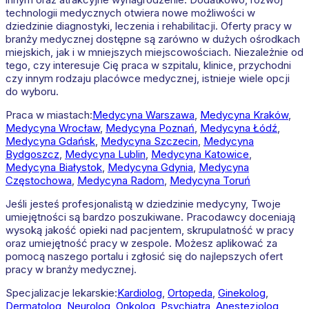
technologii medycznych otwiera nowe możliwości w
dziedzinie diagnostyki, leczenia i rehabilitacji. Oferty pracy w
branży medycznej dostępne są zarówno w dużych ośrodkach
miejskich, jak i w mniejszych miejscowościach. Niezależnie od
tego, czy interesuje Cię praca w szpitalu, klinice, przychodni
czy innym rodzaju placówce medycznej, istnieje wiele opcji
do wyboru.
Praca w miastach:
Medycyna
Warszawa
,
Medycyna
Kraków
,
Medycyna
Wrocław
,
Medycyna
Poznań
,
Medycyna
Łódź
,
Medycyna
Gdańsk
,
Medycyna
Szczecin
,
Medycyna
Bydgoszcz
,
Medycyna
Lublin
,
Medycyna
Katowice
,
Medycyna
Białystok
,
Medycyna
Gdynia
,
Medycyna
Częstochowa
,
Medycyna
Radom
,
Medycyna
Toruń
Jeśli jesteś profesjonalistą w dziedzinie medycyny, Twoje
umiejętności są bardzo poszukiwane. Pracodawcy doceniają
wysoką jakość opieki nad pacjentem, skrupulatność w pracy
oraz umiejętność pracy w zespole. Możesz aplikować za
pomocą naszego portalu i zgłosić się do najlepszych ofert
pracy w branży medycznej.
Specjalizacje lekarskie:
Kardiolog
,
Ortopeda
,
Ginekolog
,
Dermatolog
,
Neurolog
,
Onkolog
,
Psychiatra
,
Anestezjolog
,