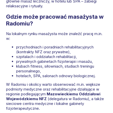
głównie masaż leczniczy, w hotelu lub SPA – zabiegi
relaksacyjne i rytuały.
Gdzie może pracować masażysta w
Radomiu?
Na lokalnym rynku masażysta może znaleźć pracę m.in.
w:
przychodniach i poradniach rehabilitacyjnych
(kontrakty NFZ oraz prywatne),
szpitalach i oddziałach rehabilitacji,
prywatnych gabinetach fizjoterapii i masażu,
klubach fitness, siłowniach, studiach treningu
personalnego,
hotelach, SPA, salonach odnowy biologicznej.
W Radomiu i okolicy warto obserwować m.in. większe
podmioty medyczne oraz rehabilitacyjne działające w
regionie podlegającym
Mazowieckiemu Oddziałowi
Wojewódzkiemu NFZ
(delegatura w Radomiu), a także
sieciowe centra medyczne i lokalne gabinety
fizjoterapeutyczne.