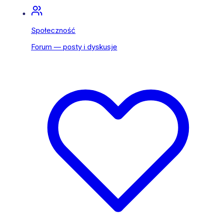
Społeczność
Forum — posty i dyskusje