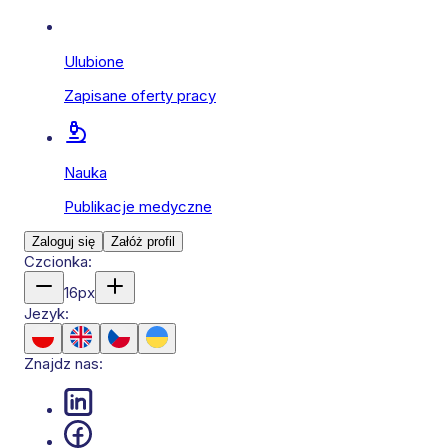
Ulubione
Zapisane oferty pracy
Nauka
Publikacje medyczne
Zaloguj się
Załóż profil
Czcionka:
16
px
Jezyk:
Znajdz nas: