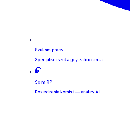
Szukam pracy
Specjaliści szukający zatrudnienia
Sejm RP
Posiedzenia komisji — analizy AI