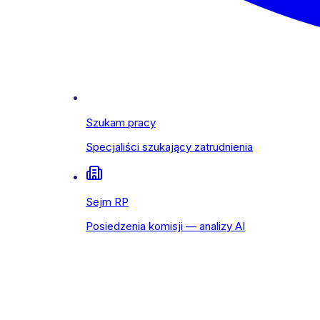
Szukam pracy
Specjaliści szukający zatrudnienia
Sejm RP
Posiedzenia komisji — analizy AI