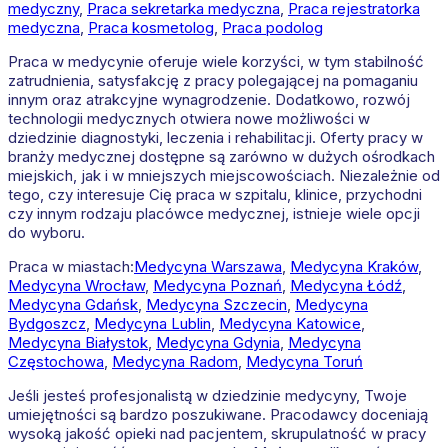
medyczny
,
Praca sekretarka medyczna
,
Praca rejestratorka
medyczna
,
Praca kosmetolog
,
Praca podolog
Praca w medycynie oferuje wiele korzyści, w tym stabilność
zatrudnienia, satysfakcję z pracy polegającej na pomaganiu
innym oraz atrakcyjne wynagrodzenie. Dodatkowo, rozwój
technologii medycznych otwiera nowe możliwości w
dziedzinie diagnostyki, leczenia i rehabilitacji. Oferty pracy w
branży medycznej dostępne są zarówno w dużych ośrodkach
miejskich, jak i w mniejszych miejscowościach. Niezależnie od
tego, czy interesuje Cię praca w szpitalu, klinice, przychodni
czy innym rodzaju placówce medycznej, istnieje wiele opcji
do wyboru.
Praca w miastach:
Medycyna
Warszawa
,
Medycyna
Kraków
,
Medycyna
Wrocław
,
Medycyna
Poznań
,
Medycyna
Łódź
,
Medycyna
Gdańsk
,
Medycyna
Szczecin
,
Medycyna
Bydgoszcz
,
Medycyna
Lublin
,
Medycyna
Katowice
,
Medycyna
Białystok
,
Medycyna
Gdynia
,
Medycyna
Częstochowa
,
Medycyna
Radom
,
Medycyna
Toruń
Jeśli jesteś profesjonalistą w dziedzinie medycyny, Twoje
umiejętności są bardzo poszukiwane. Pracodawcy doceniają
wysoką jakość opieki nad pacjentem, skrupulatność w pracy