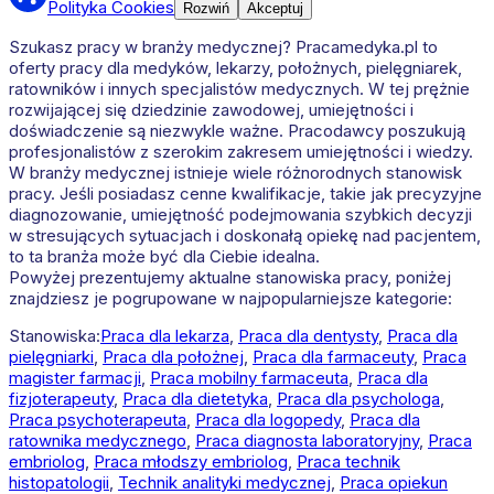
Polityka Cookies
Rozwiń
Akceptuj
Szukasz pracy w branży medycznej? Pracamedyka.pl to
oferty pracy dla medyków, lekarzy, położnych, pielęgniarek,
ratowników i innych specjalistów medycznych. W tej prężnie
rozwijającej się dziedzinie zawodowej, umiejętności i
doświadczenie są niezwykle ważne. Pracodawcy poszukują
profesjonalistów z szerokim zakresem umiejętności i wiedzy.
W branży medycznej istnieje wiele różnorodnych stanowisk
pracy. Jeśli posiadasz cenne kwalifikacje, takie jak precyzyjne
diagnozowanie, umiejętność podejmowania szybkich decyzji
w stresujących sytuacjach i doskonałą opiekę nad pacjentem,
to ta branża może być dla Ciebie idealna.
Powyżej prezentujemy aktualne stanowiska pracy, poniżej
znajdziesz je pogrupowane w najpopularniejsze kategorie:
Stanowiska:
Praca dla lekarza
,
Praca dla dentysty
,
Praca dla
pielęgniarki
,
Praca dla położnej
,
Praca dla farmaceuty
,
Praca
magister farmacji
,
Praca mobilny farmaceuta
,
Praca dla
fizjoterapeuty
,
Praca dla dietetyka
,
Praca dla psychologa
,
Praca psychoterapeuta
,
Praca dla logopedy
,
Praca dla
ratownika medycznego
,
Praca diagnosta laboratoryjny
,
Praca
embriolog
,
Praca młodszy embriolog
,
Praca technik
histopatologii
,
Technik analityki medycznej
,
Praca opiekun