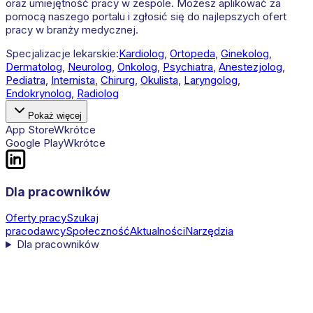
oraz umiejętność pracy w zespole. Możesz aplikować za
pomocą naszego portalu i zgłosić się do najlepszych ofert
pracy w branży medycznej.
Specjalizacje lekarskie:
Kardiolog
,
Ortopeda
,
Ginekolog
,
Dermatolog
,
Neurolog
,
Onkolog
,
Psychiatra
,
Anestezjolog
,
Pediatra
,
Internista
,
Chirurg
,
Okulista
,
Laryngolog
,
Endokrynolog
,
Radiolog
Pokaż więcej
App Store
Wkrótce
Google Play
Wkrótce
Dla pracowników
Oferty pracy
Szukaj
pracodawcy
Społeczność
Aktualności
Narzędzia
Dla pracowników