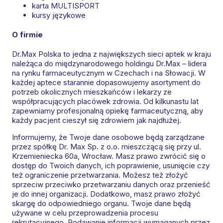
karta MULTISPORT
kursy językowe
O firmie
Dr.Max Polska to jedna z największych sieci aptek w kraju
należąca do międzynarodowego holdingu Dr.Max – lidera
na rynku farmaceutycznym w Czechach i na Słowacji. W
każdej aptece starannie dopasowujemy asortyment do
potrzeb okolicznych mieszkańców i lekarzy ze
współpracujących placówek zdrowia. Od kilkunastu lat
zapewniamy profesjonalną opiekę farmaceutyczną, aby
każdy pacjent cieszył się zdrowiem jak najdłużej.
Informujemy, że Twoje dane osobowe będą zarządzane
przez spółkę Dr. Max Sp. z o.o. mieszczącą się przy ul.
Krzemieniecka 60a, Wrocław. Masz prawo zwrócić się o
dostęp do Twoich danych, ich poprawienie, usunięcie czy
też ograniczenie przetwarzania. Możesz też złożyć
sprzeciw przeciwko przetwarzaniu danych oraz przenieść
je do innej organizacji. Dodatkowo, masz prawo złożyć
skargę do odpowiedniego organu. Twoje dane będą
używane w celu przeprowadzenia procesu
rekrutacyjnego. Podawanie informacji wymaganych przez