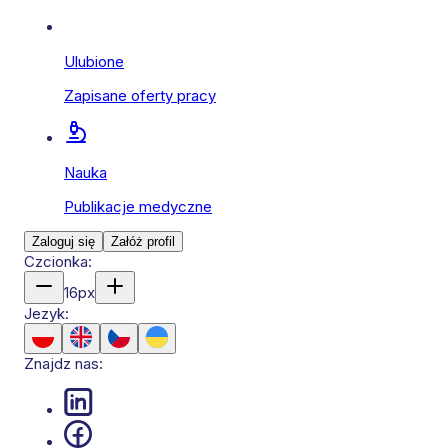
Ulubione
Zapisane oferty pracy
Nauka
Publikacje medyczne
Zaloguj się
Załóż profil
Czcionka:
16
px
Jezyk:
Znajdz nas: