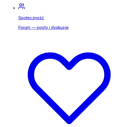
Społeczność
Forum — posty i dyskusje