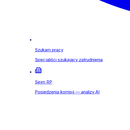
Szukam pracy
Specjaliści szukający zatrudnienia
Sejm RP
Posiedzenia komisji — analizy AI