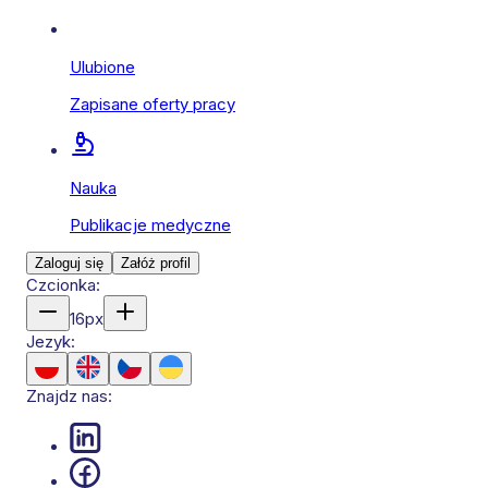
Ulubione
Zapisane oferty pracy
Nauka
Publikacje medyczne
Zaloguj się
Załóż profil
Czcionka:
16
px
Jezyk:
Znajdz nas: