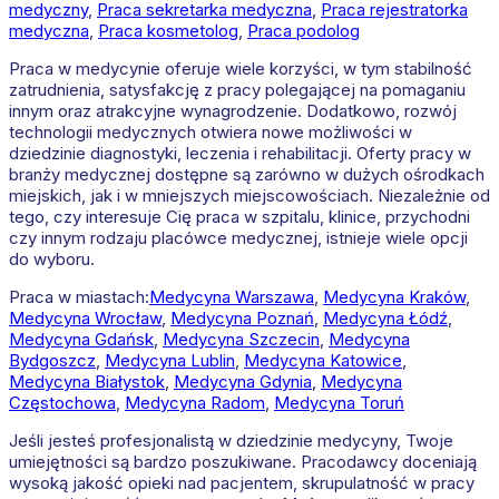
medyczny
,
Praca sekretarka medyczna
,
Praca rejestratorka
medyczna
,
Praca kosmetolog
,
Praca podolog
Praca w medycynie oferuje wiele korzyści, w tym stabilność
zatrudnienia, satysfakcję z pracy polegającej na pomaganiu
innym oraz atrakcyjne wynagrodzenie. Dodatkowo, rozwój
technologii medycznych otwiera nowe możliwości w
dziedzinie diagnostyki, leczenia i rehabilitacji. Oferty pracy w
branży medycznej dostępne są zarówno w dużych ośrodkach
miejskich, jak i w mniejszych miejscowościach. Niezależnie od
tego, czy interesuje Cię praca w szpitalu, klinice, przychodni
czy innym rodzaju placówce medycznej, istnieje wiele opcji
do wyboru.
Praca w miastach:
Medycyna
Warszawa
,
Medycyna
Kraków
,
Medycyna
Wrocław
,
Medycyna
Poznań
,
Medycyna
Łódź
,
Medycyna
Gdańsk
,
Medycyna
Szczecin
,
Medycyna
Bydgoszcz
,
Medycyna
Lublin
,
Medycyna
Katowice
,
Medycyna
Białystok
,
Medycyna
Gdynia
,
Medycyna
Częstochowa
,
Medycyna
Radom
,
Medycyna
Toruń
Jeśli jesteś profesjonalistą w dziedzinie medycyny, Twoje
umiejętności są bardzo poszukiwane. Pracodawcy doceniają
wysoką jakość opieki nad pacjentem, skrupulatność w pracy