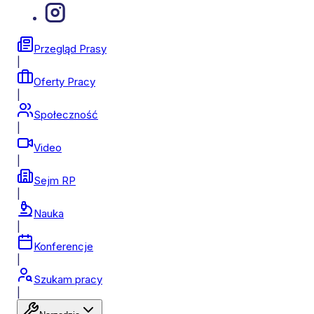
Przegląd Prasy
|
Oferty Pracy
|
Społeczność
|
Video
|
Sejm RP
|
Nauka
|
Konferencje
|
Szukam pracy
|