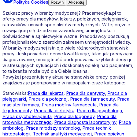
Polityka Cookies
Rozwiń
Akceptuj
Szukasz pracy w branży medycznej? Pracamedyka.pl to
oferty pracy dla medyków, lekarzy, położnych, pielęgniarek,
ratowników i innych specjalistów medycznych. W tej prężnie
rozwijającej się dziedzinie zawodowej, umiejętności i
doświadczenie są niezwykle ważne. Pracodawcy poszukują
profesjonalistów z szerokim zakresem umiejętności i wiedzy.
W branży medycznej istnieje wiele różnorodnych stanowisk
pracy. Jeśli posiadasz cenne kwalifikacje, takie jak precyzyjne
diagnozowanie, umiejętność podejmowania szybkich decyzji
w stresujących sytuacjach i doskonałą opiekę nad pacjentem,
to ta branża może być dla Ciebie idealna.
Powyżej prezentujemy aktualne stanowiska pracy, poniżej
znajdziesz je pogrupowane w najpopularniejsze kategorie:
Stanowiska:
Praca dla lekarza
,
Praca dla dentysty
,
Praca dla
pielęgniarki
,
Praca dla położnej
,
Praca dla farmaceuty
,
Praca
magister farmacji
,
Praca mobilny farmaceuta
,
Praca dla
fizjoterapeuty
,
Praca dla dietetyka
,
Praca dla psychologa
,
Praca psychoterapeuta
,
Praca dla logopedy
,
Praca dla
ratownika medycznego
,
Praca diagnosta laboratoryjny
,
Praca
embriolog
,
Praca młodszy embriolog
,
Praca technik
histopatologii
,
Technik analityki medycznej
,
Praca opiekun