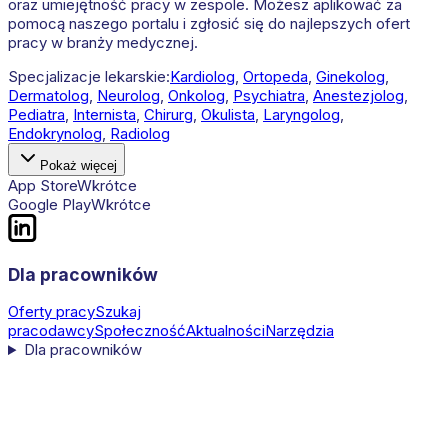
oraz umiejętność pracy w zespole. Możesz aplikować za
pomocą naszego portalu i zgłosić się do najlepszych ofert
pracy w branży medycznej.
Specjalizacje lekarskie:
Kardiolog
,
Ortopeda
,
Ginekolog
,
Dermatolog
,
Neurolog
,
Onkolog
,
Psychiatra
,
Anestezjolog
,
Pediatra
,
Internista
,
Chirurg
,
Okulista
,
Laryngolog
,
Endokrynolog
,
Radiolog
Pokaż więcej
App Store
Wkrótce
Google Play
Wkrótce
Dla pracowników
Oferty pracy
Szukaj
pracodawcy
Społeczność
Aktualności
Narzędzia
Dla pracowników