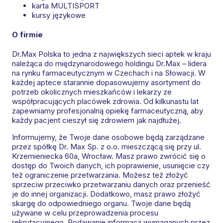
karta MULTISPORT
kursy językowe
O firmie
Dr.Max Polska to jedna z największych sieci aptek w kraju
należąca do międzynarodowego holdingu Dr.Max – lidera
na rynku farmaceutycznym w Czechach i na Słowacji. W
każdej aptece starannie dopasowujemy asortyment do
potrzeb okolicznych mieszkańców i lekarzy ze
współpracujących placówek zdrowia. Od kilkunastu lat
zapewniamy profesjonalną opiekę farmaceutyczną, aby
każdy pacjent cieszył się zdrowiem jak najdłużej.
Informujemy, że Twoje dane osobowe będą zarządzane
przez spółkę Dr. Max Sp. z o.o. mieszczącą się przy ul.
Krzemieniecka 60a, Wrocław. Masz prawo zwrócić się o
dostęp do Twoich danych, ich poprawienie, usunięcie czy
też ograniczenie przetwarzania. Możesz też złożyć
sprzeciw przeciwko przetwarzaniu danych oraz przenieść
je do innej organizacji. Dodatkowo, masz prawo złożyć
skargę do odpowiedniego organu. Twoje dane będą
używane w celu przeprowadzenia procesu
rekrutacyjnego. Podawanie informacji wymaganych przez