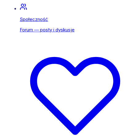
Społeczność
Forum — posty i dyskusje