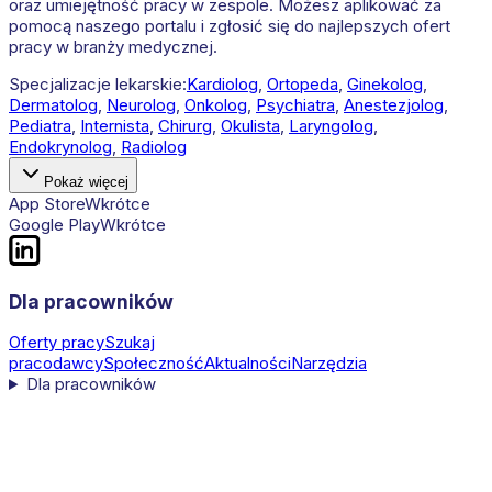
oraz umiejętność pracy w zespole. Możesz aplikować za
pomocą naszego portalu i zgłosić się do najlepszych ofert
pracy w branży medycznej.
Specjalizacje lekarskie:
Kardiolog
,
Ortopeda
,
Ginekolog
,
Dermatolog
,
Neurolog
,
Onkolog
,
Psychiatra
,
Anestezjolog
,
Pediatra
,
Internista
,
Chirurg
,
Okulista
,
Laryngolog
,
Endokrynolog
,
Radiolog
Pokaż więcej
App Store
Wkrótce
Google Play
Wkrótce
Dla pracowników
Oferty pracy
Szukaj
pracodawcy
Społeczność
Aktualności
Narzędzia
Dla pracowników