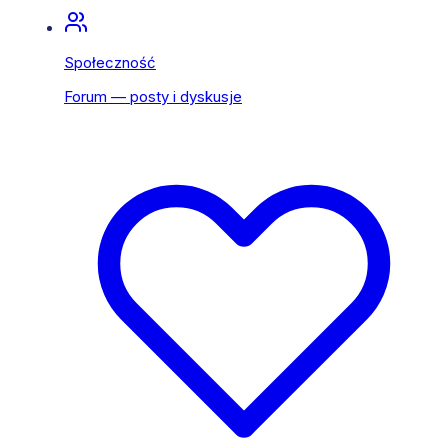
Społeczność
Forum — posty i dyskusje