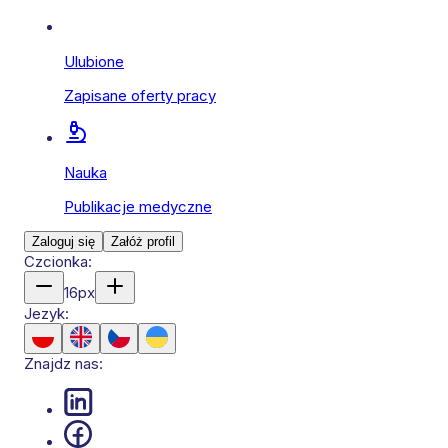
Ulubione
Zapisane oferty pracy
Nauka
Publikacje medyczne
Zaloguj się
Załóż profil
Czcionka:
16
px
Jezyk:
Znajdz nas: