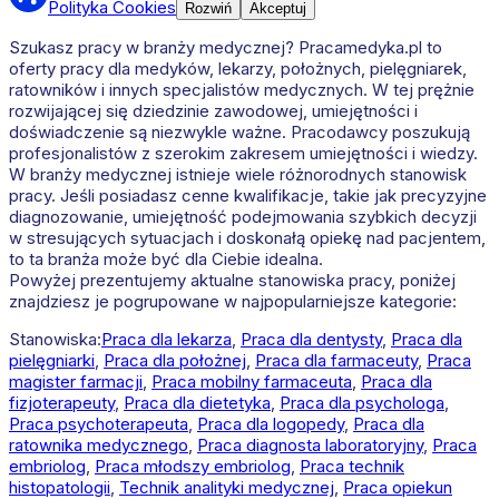
Polityka Cookies
Rozwiń
Akceptuj
Szukasz pracy w branży medycznej? Pracamedyka.pl to
oferty pracy dla medyków, lekarzy, położnych, pielęgniarek,
ratowników i innych specjalistów medycznych. W tej prężnie
rozwijającej się dziedzinie zawodowej, umiejętności i
doświadczenie są niezwykle ważne. Pracodawcy poszukują
profesjonalistów z szerokim zakresem umiejętności i wiedzy.
W branży medycznej istnieje wiele różnorodnych stanowisk
pracy. Jeśli posiadasz cenne kwalifikacje, takie jak precyzyjne
diagnozowanie, umiejętność podejmowania szybkich decyzji
w stresujących sytuacjach i doskonałą opiekę nad pacjentem,
to ta branża może być dla Ciebie idealna.
Powyżej prezentujemy aktualne stanowiska pracy, poniżej
znajdziesz je pogrupowane w najpopularniejsze kategorie:
Stanowiska:
Praca dla lekarza
,
Praca dla dentysty
,
Praca dla
pielęgniarki
,
Praca dla położnej
,
Praca dla farmaceuty
,
Praca
magister farmacji
,
Praca mobilny farmaceuta
,
Praca dla
fizjoterapeuty
,
Praca dla dietetyka
,
Praca dla psychologa
,
Praca psychoterapeuta
,
Praca dla logopedy
,
Praca dla
ratownika medycznego
,
Praca diagnosta laboratoryjny
,
Praca
embriolog
,
Praca młodszy embriolog
,
Praca technik
histopatologii
,
Technik analityki medycznej
,
Praca opiekun