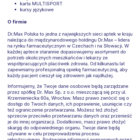
karta MULTISPORT
kursy językowe
O firmie
Dr.Max Polska to jedna z największych sieci aptek w kraju
należąca do międzynarodowego holdingu Dr.Max – lidera
na rynku farmaceutycznym w Czechach i na Słowacji. W
każdej aptece starannie dopasowujemy asortyment do
potrzeb okolicznych mieszkańców i lekarzy ze
współpracujących placówek zdrowia. Od kilkunastu lat
zapewniamy profesjonalną opiekę farmaceutyczną, aby
każdy pacjent cieszył się zdrowiem jak najdłużej.
Informujemy, że Twoje dane osobowe będą zarządzane
przez spółkę Dr. Max Sp. z o.o. mieszczącą się przy ul.
Krzemieniecka 60a, Wrocław. Masz prawo zwrócić się o
dostęp do Twoich danych, ich poprawienie, usunięcie czy
też ograniczenie przetwarzania. Możesz też złożyć
sprzeciw przeciwko przetwarzaniu danych oraz przenieść
je do innej organizacji. Dodatkowo, masz prawo złożyć
skargę do odpowiedniego organu. Twoje dane będą
używane w celu przeprowadzenia procesu
rekrutacyjnego. Podawanie informacji wymaganych przez