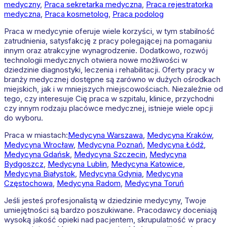
medyczny
,
Praca sekretarka medyczna
,
Praca rejestratorka
medyczna
,
Praca kosmetolog
,
Praca podolog
Praca w medycynie oferuje wiele korzyści, w tym stabilność
zatrudnienia, satysfakcję z pracy polegającej na pomaganiu
innym oraz atrakcyjne wynagrodzenie. Dodatkowo, rozwój
technologii medycznych otwiera nowe możliwości w
dziedzinie diagnostyki, leczenia i rehabilitacji. Oferty pracy w
branży medycznej dostępne są zarówno w dużych ośrodkach
miejskich, jak i w mniejszych miejscowościach. Niezależnie od
tego, czy interesuje Cię praca w szpitalu, klinice, przychodni
czy innym rodzaju placówce medycznej, istnieje wiele opcji
do wyboru.
Praca w miastach:
Medycyna
Warszawa
,
Medycyna
Kraków
,
Medycyna
Wrocław
,
Medycyna
Poznań
,
Medycyna
Łódź
,
Medycyna
Gdańsk
,
Medycyna
Szczecin
,
Medycyna
Bydgoszcz
,
Medycyna
Lublin
,
Medycyna
Katowice
,
Medycyna
Białystok
,
Medycyna
Gdynia
,
Medycyna
Częstochowa
,
Medycyna
Radom
,
Medycyna
Toruń
Jeśli jesteś profesjonalistą w dziedzinie medycyny, Twoje
umiejętności są bardzo poszukiwane. Pracodawcy doceniają
wysoką jakość opieki nad pacjentem, skrupulatność w pracy