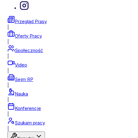
Przegląd Prasy
|
Oferty Pracy
|
Społeczność
|
Video
|
Sejm RP
|
Nauka
|
Konferencje
|
Szukam pracy
|